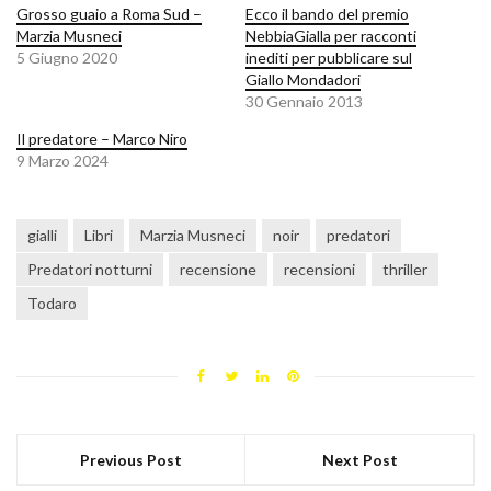
Grosso guaio a Roma Sud –
Ecco il bando del premio
Marzia Musneci
NebbiaGialla per racconti
5 Giugno 2020
inediti per pubblicare sul
Giallo Mondadori
30 Gennaio 2013
Il predatore – Marco Niro
9 Marzo 2024
gialli
Libri
Marzia Musneci
noir
predatori
Predatori notturni
recensione
recensioni
thriller
Todaro
Previous Post
Next Post