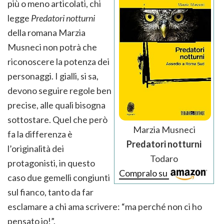
più o meno articolati, chi
legge
Predatori notturni
della romana Marzia
Musneci non potrà che
riconoscere la potenza dei
personaggi. I gialli, si sa,
devono seguire regole ben
precise, alle quali bisogna
sottostare. Quel che però
Marzia Musneci
fa la differenza è
Predatori notturni
l’originalità dei
Todaro
protagonisti, in questo
Compralo su
caso due gemelli congiunti
sul fianco, tanto da far
esclamare a chi ama scrivere: “ma perché non ci ho
pensato io!”.