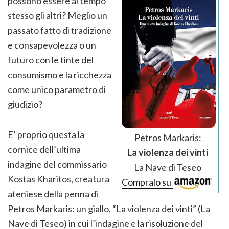
possono essere al tempo
stesso gli altri? Meglio un
passato fatto di tradizione
e consapevolezza o un
futuro con le tinte del
consumismo e la ricchezza
come unico parametro di
giudizio?
E’ proprio questa la
Petros Markaris:
cornice dell’ultima
La violenza dei vinti
indagine del commissario
La Nave di Teseo
Kostas Kharitos, creatura
Compralo su
ateniese della penna di
Petros Markaris: un giallo, “La violenza dei vinti” (La
Nave di Teseo) in cui l’indagine e la risoluzione del