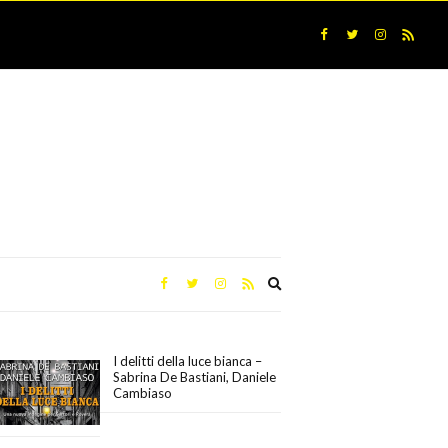
Expand
search
form
I delitti della luce bianca –
Sabrina De Bastiani, Daniele
Cambiaso