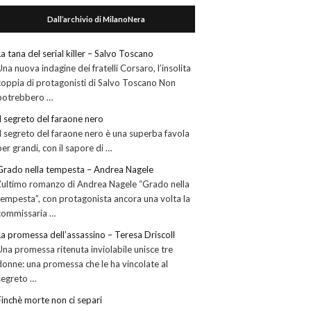
Dall’archivio di MilanoNera
La tana del serial killer – Salvo Toscano
Una nuova indagine dei fratelli Corsaro, l’insolita
coppia di protagonisti di Salvo Toscano Non
potrebbero …
Il segreto del faraone nero
Il segreto del faraone nero è una superba favola
per grandi, con il sapore di …
Grado nella tempesta – Andrea Nagele
L’ultimo romanzo di Andrea Nagele “Grado nella
tempesta”, con protagonista ancora una volta la
commissaria …
La promessa dell’assassino – Teresa Driscoll
Una promessa ritenuta inviolabile unisce tre
donne: una promessa che le ha vincolate al
segreto …
Finchè morte non ci separi