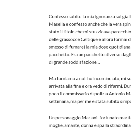
Confesso subito la mia ignoranza sui gialli
Masella e confesso anche che la vera spin
stato il titolo che mi stuzzicava parecchio.
delle grassocce Celtique e allora (ormai
smesso di fumare) la mia dose quotidiana e
pacchetto. Era un pacchetto diverso dagli
di grande soddisfazione…
Ma torniamo a noi: ho incominciato, mi so
arrivata alla fine e ora vedo di rifarmi. 
poco il commissario di polizia Antonio M
settimana, ma per me è stata subito simpa
Un personaggio Mariani: fortunato marit
moglie, amante, donna e spalla straordinari