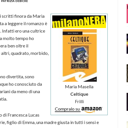
patrizia debicke
 scritti finora da Maria
ta a leggere il romanzo è
 Infatti ero una cultrice
 da molto tempo ho
ra ben oltre il
 altri, quadrato, morbido,
no divertita, sono
Dunque ho conosciuto da
Maria Masella
ariani da meno di una
Celtique
tia.
Frilli
Compralo su
o di Francesca Lucas
e, figlio di Emma, una madre giusta in tutti i sensi e