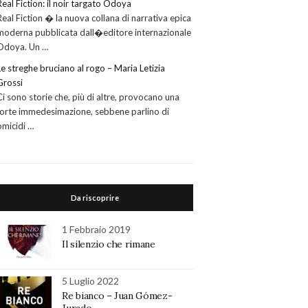
Real Fiction: il noir targato Odoya
Real Fiction � la nuova collana di narrativa epica
moderna pubblicata dall�editore internazionale
Odoya. Un …
Le streghe bruciano al rogo – Maria Letizia
Grossi
Ci sono storie che, più di altre, provocano una
forte immedesimazione, sebbene parlino di
omicidi …
Da riscoprire
1 Febbraio 2019
Il silenzio che rimane
5 Luglio 2022
Re bianco – Juan Gómez-
Jurado