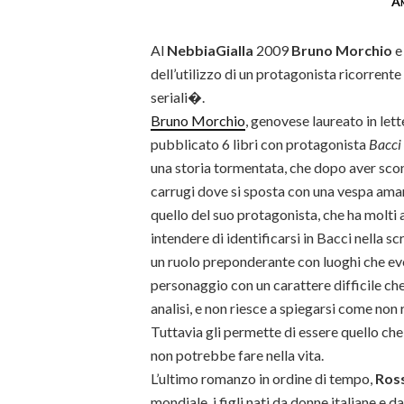
A
Al
NebbiaGialla
2009
Bruno Morchio
dell’utilizzo di un protagonista ricorrente
seriali�.
Bruno Morchio
, genovese laureato in let
pubblicato 6 libri con protagonista
Bacci
una storia tormentata, che dopo aver scont
carrugi dove si sposta con una vespa amar
quello del suo protagonista, che ha molti 
intendere di identificarsi in Bacci nella 
un ruolo preponderante con luoghi che ev
personaggio con un carattere difficile c
analisi, e non riesce a spiegarsi come non 
Tuttavia gli permette di essere quello che
non potrebbe fare nella vita.
L’ultimo romanzo in ordine di tempo,
Ros
mondiale, i figli nati da donne italiane e da