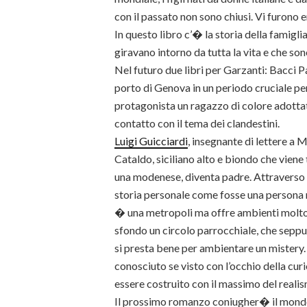
con il passato non sono chiusi. Vi furono er
In questo libro c’� la storia della famiglia
giravano intorno da tutta la vita e che son
Nel futuro due libri per Garzanti: Bacci P
porto di Genova in un periodo cruciale per
protagonista un ragazzo di colore adottato
contatto con il tema dei clandestini.
Luigi Guicciardi
, insegnante di lettere a 
Cataldo, siciliano alto e biondo che viene
una modenese, diventa padre. Attraverso i 
storia personale come fosse una persona 
� una metropoli ma offre ambienti molto di
sfondo un circolo parrocchiale, che seppu
si presta bene per ambientare un mistery.
conosciuto se visto con l’occhio della cu
essere costruito con il massimo del realis
Il prossimo romanzo coniugher� il mondo 