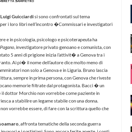
mbretta Sampietro
e
Luigi Guicciardi
si sono confrontati sul tema
 per i loro libri nell’incontro �Commissari e investigatori
tere e in psicologia, psicologo e psicoterapeuta ha
 Pagano
, investigatore privato genoano e comunista, con
ato 5 anni di prigione inizia l’attivit� a Genova tra i
anto. Ai pi� il nome dell’autore dice molto meno di
ammiratori non solo a Genova e in Liguria. Bruno lascia
scrittura, sempre in prima persona, con Genova che riveste
ocano memorie filtrate dal protagonista. Bacci � un
he il dottor Morchio non vorrebbe come paziente in
riesca a stabilire un legame stabile con una donna.
 non vorrebbe essere, di fare con la scrittura quello che
soamaro
, affronta tematiche della seconda guerra
 invasori e i partigiani. Sono ancora ferite aperte, i conti