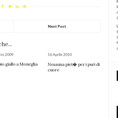
Next Post
he...
sto 2009
16 Aprile 2010
io giallo a Moneglia
Nessuna piet� per i puri di
cuore