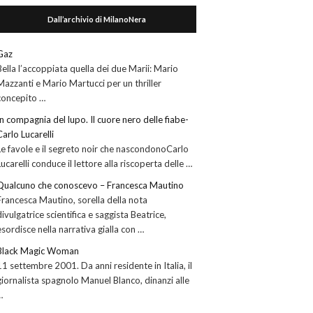
Dall’archivio di MilanoNera
Gaz
Bella l’accoppiata quella dei due Marii: Mario
Mazzanti e Mario Martucci per un thriller
concepito …
In compagnia del lupo. Il cuore nero delle fiabe-
Carlo Lucarelli
Le favole e il segreto noir che nascondonoCarlo
Lucarelli conduce il lettore alla riscoperta delle …
Qualcuno che conoscevo – Francesca Mautino
Francesca Mautino, sorella della nota
divulgatrice scientifica e saggista Beatrice,
esordisce nella narrativa gialla con …
Black Magic Woman
11 settembre 2001. Da anni residente in Italia, il
giornalista spagnolo Manuel Blanco, dinanzi alle
…