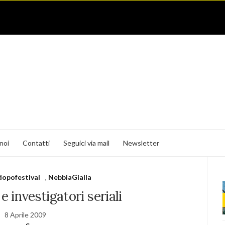
noi
Contatti
Seguici via mail
Newsletter
dopofestival
,
NebbiaGialla
 investigatori seriali
8 Aprile 2009