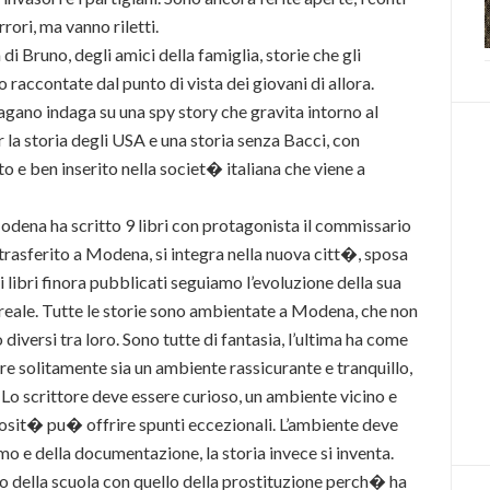
rori, ma vanno riletti.
 di Bruno, degli amici della famiglia, storie che gli
o raccontate dal punto di vista dei giovani di allora.
agano indaga su una spy story che gravita intorno al
 la storia degli USA e una storia senza Bacci, con
 e ben inserito nella societ� italiana che viene a
Modena ha scritto 9 libri con protagonista il commissario
 trasferito a Modena, si integra nella nuova citt�, sposa
libri finora pubblicati seguiamo l’evoluzione della sua
reale. Tutte le storie sono ambientate a Modena, che non
versi tra loro. Sono tutte di fantasia, l’ultima ha come
re solitamente sia un ambiente rassicurante e tranquillo,
 Lo scrittore deve essere curioso, un ambiente vicino e
riosit� pu� offrire spunti eccezionali. L’ambiente deve
mo e della documentazione, la storia invece si inventa.
della scuola con quello della prostituzione perch� ha