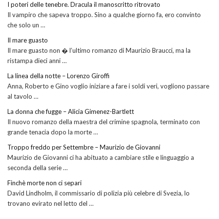
I poteri delle tenebre. Dracula il manoscritto ritrovato
Il vampiro che sapeva troppo. Sino a qualche giorno fa, ero convinto
che solo un …
Il mare guasto
Il mare guasto non � l’ultimo romanzo di Maurizio Braucci, ma la
ristampa dieci anni …
La linea della notte – Lorenzo Giroffi
Anna, Roberto e Gino voglio iniziare a fare i soldi veri, vogliono passare
al tavolo …
La donna che fugge – Alicia Gimenez-Bartlett
Il nuovo romanzo della maestra del crimine spagnola, terminato con
grande tenacia dopo la morte …
Troppo freddo per Settembre – Maurizio de Giovanni
Maurizio de Giovanni ci ha abituato a cambiare stile e linguaggio a
seconda della serie …
Finchè morte non ci separi
David Lindholm, il commissario di polizia più celebre di Svezia, lo
trovano evirato nel letto del …