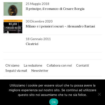
25 Maggio 2018
Il principe, il romanzo di Cesare Borgia
30 Dicembre 2020
Milano e i pensieri oscuri – Alessandro Bastasi
18 Gennaio 2011
Cicatrici
Chi siamo
La redazione
Collabora con noi
Contatti
Seguici via mail
Newsletter
Utilizziamo i cookie per essere sicuri che tu possa avere la
migliore esperienza sul nostro sito. Se continui ad utilizzare
questo sito noi assumiamo che tu ne sia felice.
MilanoNera
Ok