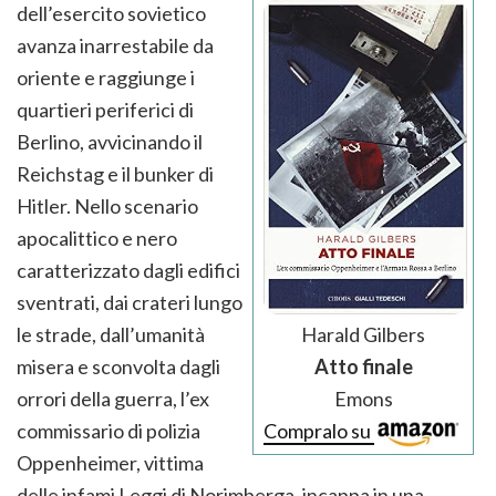
dell’esercito sovietico
avanza inarrestabile da
oriente e raggiunge i
quartieri periferici di
Berlino, avvicinando il
Reichstag e il bunker di
Hitler. Nello scenario
apocalittico e nero
caratterizzato dagli edifici
sventrati, dai crateri lungo
Harald Gilbers
le strade, dall’umanità
Atto finale
misera e sconvolta dagli
Emons
orrori della guerra, l’ex
Compralo su
commissario di polizia
Oppenheimer, vittima
delle infami Leggi di Norimberga, incappa in una