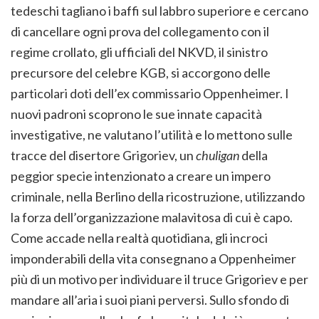
tedeschi tagliano i baffi sul labbro superiore e cercano
di cancellare ogni prova del collegamento con il
regime crollato, gli ufficiali del NKVD, il sinistro
precursore del celebre KGB, si accorgono delle
particolari doti dell’ex commissario Oppenheimer. I
nuovi padroni scoprono le sue innate capacità
investigative, ne valutano l’utilità e lo mettono sulle
tracce del disertore Grigoriev, un
chuligan
della
peggior specie intenzionato a creare un impero
criminale, nella Berlino della ricostruzione, utilizzando
la forza dell’organizzazione malavitosa di cui è capo.
Come accade nella realtà quotidiana, gli incroci
imponderabili della vita consegnano a Oppenheimer
più di un motivo per individuare il truce Grigoriev e per
mandare all’aria i suoi piani perversi. Sullo sfondo di