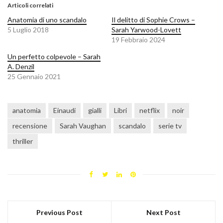
Articoli correlati
Anatomia di uno scandalo
Il delitto di Sophie Crows –
5 Luglio 2018
Sarah Yarwood-Lovett
19 Febbraio 2024
Un perfetto colpevole – Sarah
A. Denzil
25 Gennaio 2021
anatomia
Einaudi
gialli
Libri
netflix
noir
recensione
Sarah Vaughan
scandalo
serie tv
thriller
Previous Post
Next Post