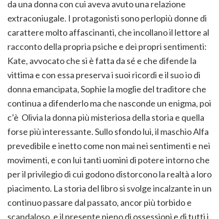
da una donna con cui aveva avuto una relazione
extraconiugale. I protagonisti sono perlopiù donne di
carattere molto affascinanti, che incollano il lettore al
racconto della propria psiche e dei propri sentimenti:
Kate, avvocato che si è fatta da sé e che difende la
vittima e con essa preserva i suoi ricordi e il suo io di
donna emancipata, Sophie la moglie del traditore che
continua a difenderlo ma che nasconde un enigma, poi
c’è Olivia la donna più misteriosa della storia e quella
forse più interessante. Sullo sfondo lui, il maschio Alfa
prevedibile e inetto come non mai nei sentimenti e nei
movimenti, e con lui tanti uomini di potere intorno che
per il privilegio di cui godono distorcono la realtà a loro
piacimento. La storia del libro si svolge incalzante in un
continuo passare dal passato, ancor più torbido e
scandaloso, e il presente pieno di ossessioni e di tutti i