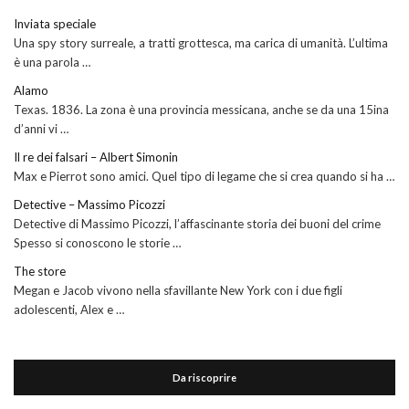
Inviata speciale
Una spy story surreale, a tratti grottesca, ma carica di umanità. L’ultima
è una parola …
Alamo
Texas. 1836. La zona è una provincia messicana, anche se da una 15ina
d’anni vi …
Il re dei falsari – Albert Simonin
Max e Pierrot sono amici. Quel tipo di legame che si crea quando si ha …
Detective – Massimo Picozzi
Detective di Massimo Picozzi, l’affascinante storia dei buoni del crime
Spesso si conoscono le storie …
The store
Megan e Jacob vivono nella sfavillante New York con i due figli
adolescenti, Alex e …
Da riscoprire