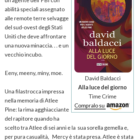
abilità speciali assegnato
alle remote terre selvagge
del sud-ovest degli Stati
Uniti che deve affrontare
una nuova minaccia. . . e un
vecchio incubo.
Eeny, meeny, miny, moe.
David Baldacci
Alla luce del giorno
Una filastrocca impressa
Time Crime
nella memoria di Atlee
Compralo su
Pine: la rima agghiacciante
del rapitore quando ha
scelto tra Atlee di sei anni e la sua sorella gemella e,
per pura casualità, Mercy è stata presa. Atlee è stata