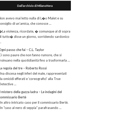
Dall’archivio di MilanoNera
Non avevo mai letto nulla di L�o Malet e su
consiglio di un’amica, che conosce …
�La violenza, ricordate, � comunque al di sopra
di tutto� disse un giorno, sorridendo sardonico
…
Ogni passo che fai – C.L. Taylor
Ci sono paure che non fanno rumore, che si
insinuano nella quotidianità fino a trasformarla …
La regola del tre – Roberto Rossi
Una discesa negli inferi del male, rappresentati
da omicidi efferati e ‘coreografici’ alla True
Detective …
Il mistero della gazza ladra – Le indagini del
commissario Bertè
Un altro intricato caso per il commissario Bertè.
Un “caso al nero di seppia” parafrasando …