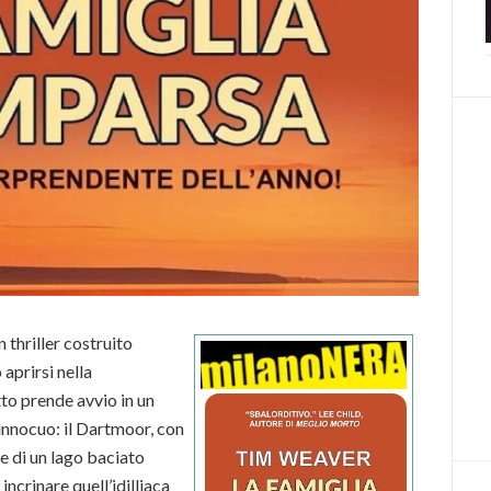
thriller costruito
aprirsi nella
tto prende avvio in un
nnocuo: il Dartmoor, con
le di un lago baciato
incrinare quell’idilliaca