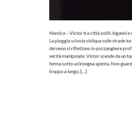
Nemico – Victor tra città ostili, inganni 
La pioggia scivola obliqua sulle strade luc
dei neon si riflettono in pozzanghere pro
verità manipolate. Victor scende da un taxi
ferma sotto un’insegna spenta. Non guard
troppo a lungo, […]