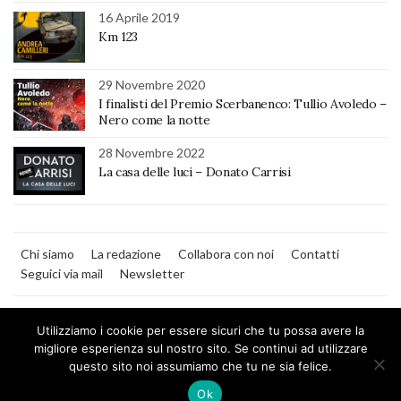
16 Aprile 2019
Km 123
29 Novembre 2020
I finalisti del Premio Scerbanenco: Tullio Avoledo –
Nero come la notte
28 Novembre 2022
La casa delle luci – Donato Carrisi
Chi siamo
La redazione
Collabora con noi
Contatti
Seguici via mail
Newsletter
Utilizziamo i cookie per essere sicuri che tu possa avere la
migliore esperienza sul nostro sito. Se continui ad utilizzare
questo sito noi assumiamo che tu ne sia felice.
MilanoNera
Ok