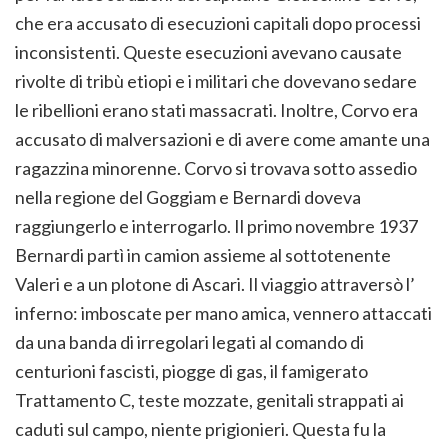
che era accusato di esecuzioni capitali dopo processi
inconsistenti. Queste esecuzioni avevano causate
rivolte di tribù etiopi e i militari che dovevano sedare
le ribellioni erano stati massacrati. Inoltre, Corvo era
accusato di malversazioni e di avere come amante una
ragazzina minorenne. Corvo si trovava sotto assedio
nella regione del Goggiam e Bernardi doveva
raggiungerlo e interrogarlo. Il primo novembre 1937
Bernardi partì in camion assieme al sottotenente
Valeri e a un plotone di Ascari. Il viaggio attraversò l’
inferno: imboscate per mano amica, vennero attaccati
da una banda di irregolari legati al comando di
centurioni fascisti, piogge di gas, il famigerato
Trattamento C, teste mozzate, genitali strappati ai
caduti sul campo, niente prigionieri. Questa fu la