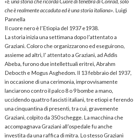
«
È una storia che ricorda Cuore di tenebra di Conrad, solo
che è realmente accaduta ed è una storia italiana»
. Luigi
Pannella
Il cuore nero è l’Etiopia del 1937 e1938.
La storia inizia una settimana dopo l’attentato a
Graziani. Coloro che organizzarono ed eseguirono,
assieme ad altri, l’ attentato a Graziani, ad Addis
Abeba, furono due intellettuali eritrei, Abrahm
Debocth e Mogus Asghedom. Il 13 febbraio del 1937,
in occasione di una cerimonia, improvvisamente
lanciarono contro il palco 8 o 9 bombe a mano,
uccidendo quattro fascisti italiani, tre etiopi e ferendo
una cinquantina di presenti, tra cui, gravemente
Graziani, colpito da 350 schegge. La macchina che
accompagnava Graziani all’ospedale fu anche
investita da una raffica di mitra. Lo stesso Graziani