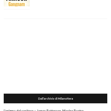
Dall’archivio di MilanoNera
L’enigma del rapitore – James Patterson, Maxine Paetro