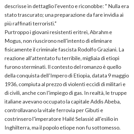
descrisse in dettaglio l’evento e riconobbe: “ Nulla era
stato trascurato; una preparazione da fare invidia ai
più raffinati terroristi.”
Purtroppo i giovani resistenti eritrei, Abrahm e
Mogus, non riuscirono nell’intento di eliminare
fisicamente il criminale fascista Rodolfo Graziani. La
reazione all’attentato fu terribile, migliaia di etiopi
furono sterminati. Il contesto del romanzo è quello
della conquista dell’Impero di Etiopia, datata 9 maggio
1936, compiuta al prezzo di violenti eccidi di militari e
di civili, anche con l’impiego di gas. In realtà, le truppe
italiane avevano occupato la capitale Addis Abeba,
controllavano la vitale ferrovia per Gibuti e
costrinsero l’imperatore Hailé Selassié all’esilio in
Inghilterra, ma il popolo etiope non fu sottomesso.