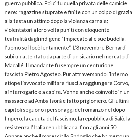
guerra pubblica. Poi ci fu quella privata delle camicie
nere: ragazzine stuprate e finite con un colpo di grazia
alla testa un attimo dopo la violenza carnale;
violentatori a loro volta puniti con eloquente
teatralità dagli indigeni: “Impiccato alle sue budella,
l’uomo soffocò lentamente”. L’8 novembre Bernardi
subì un attentato da parte di un sicario nel mercato di
Macallé. Il mandante fu sempre un centurione
fascista Pietro Agosteo. Pur attraversando l’inferno
etiope l’avvocato militare riuscì a raggiungere Corvo,
a interrogarlo e a capire. Venne anche coinvolto in un
massacro ad Amba Isorà e fatto prigioniero. Gli ultimi
capitoli seguono i personaggi del romanzo nel dopo
Impero, la caduta del fascismo, la repubblica di Salò, la
resistenza,l’Italia repubblicana, fino agli anni 50 .
Appare anche il maresciallo Badoglio che ha avuto un