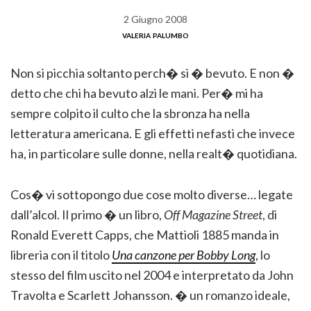
2 Giugno 2008
valeria palumbo
Non si picchia soltanto perch� si � bevuto. E non �
detto che chi ha bevuto alzi le mani. Per� mi ha
sempre colpito il culto che la sbronza ha nella
letteratura americana. E gli effetti nefasti che invece
ha, in particolare sulle donne, nella realt� quotidiana.
Cos� vi sottopongo due cose molto diverse… legate
dall’alcol. Il primo � un libro,
Off Magazine Street
, di
Ronald Everett Capps, che Mattioli 1885 manda in
libreria con il titolo
Una canzone per Bobby Long
, lo
stesso del film uscito nel 2004 e interpretato da John
Travolta e Scarlett Johansson. � un romanzo ideale,