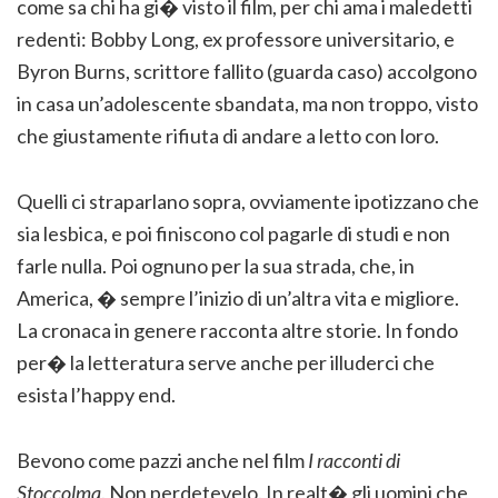
come sa chi ha gi� visto il film, per chi ama i maledetti
redenti: Bobby Long, ex professore universitario, e
Byron Burns, scrittore fallito (guarda caso) accolgono
in casa un’adolescente sbandata, ma non troppo, visto
che giustamente rifiuta di andare a letto con loro.
Quelli ci straparlano sopra, ovviamente ipotizzano che
sia lesbica, e poi finiscono col pagarle di studi e non
farle nulla. Poi ognuno per la sua strada, che, in
America, � sempre l’inizio di un’altra vita e migliore.
La cronaca in genere racconta altre storie. In fondo
per� la letteratura serve anche per illuderci che
esista l’happy end.
Bevono come pazzi anche nel film
I racconti di
Stoccolma
. Non perdetevelo. In realt� gli uomini che