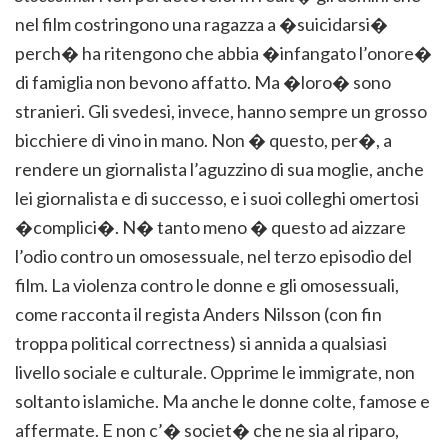
nel film costringono una ragazza a �suicidarsi�
perch� ha ritengono che abbia �infangato l’onore�
di famiglia non bevono affatto. Ma �loro� sono
stranieri. Gli svedesi, invece, hanno sempre un grosso
bicchiere di vino in mano. Non � questo, per�, a
rendere un giornalista l’aguzzino di sua moglie, anche
lei giornalista e di successo, e i suoi colleghi omertosi
�complici�. N� tanto meno � questo ad aizzare
l’odio contro un omosessuale, nel terzo episodio del
film. La violenza contro le donne e gli omosessuali,
come racconta il regista Anders Nilsson (con fin
troppa political correctness) si annida a qualsiasi
livello sociale e culturale. Opprime le immigrate, non
soltanto islamiche. Ma anche le donne colte, famose e
affermate. E non c’� societ� che ne sia al riparo,