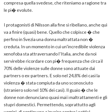
compresa quella svedese, che riteniamo a ragione tra
le pi� evolute.
I protagonisti di Nilsson alla fine si ribellano, anche qui
va a finire (quasi) bene. Quello che colpisce � che
perfino in Svezia una donna maltrattata non �
creduta. In un momento in cui un’incredibile violenza
xenofoba sta attraversando l’Italia, anche da noi
servirebbe ricordare con pi� frequenza che circa il
70% delle violenze sulle donne sono attuate dai
partners o ex-partners. E solo nel 24,8% dei casi la
violenza � stata compiuta da uno sconosciuto
(straniero solo nel 10% dei casi). Il guaio � che le
donne non denunciano quasi mai i maltrattamenti e gli
stupri domestici. Permettendo, soprattutto agli
uomini, di continuare a inveire contro i cattivi