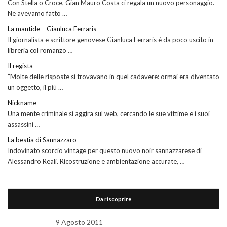
Con Stella o Croce, Gian Mauro Costa ci regala un nuovo personaggio.
Ne avevamo fatto …
La mantide – Gianluca Ferraris
Il giornalista e scrittore genovese Gianluca Ferraris è da poco uscito in
libreria col romanzo …
Il regista
“Molte delle risposte si trovavano in quel cadavere: ormai era diventato
un oggetto, il più …
Nickname
Una mente criminale si aggira sul web, cercando le sue vittime e i suoi
assassini …
La bestia di Sannazzaro
Indovinato scorcio vintage per questo nuovo noir sannazzarese di
Alessandro Reali. Ricostruzione e ambientazione accurate, …
Da riscoprire
9 Agosto 2011