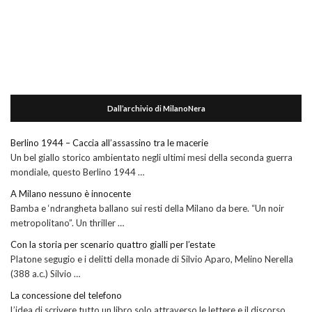
Dall’archivio di MilanoNera
Berlino 1944 – Caccia all’assassino tra le macerie
Un bel giallo storico ambientato negli ultimi mesi della seconda guerra
mondiale, questo Berlino 1944 …
A Milano nessuno è innocente
Bamba e ‘ndrangheta ballano sui resti della Milano da bere. “Un noir
metropolitano”. Un thriller …
Con la storia per scenario quattro gialli per l’estate
Platone segugio e i delitti della monade di Silvio Aparo, Melino Nerella
(388 a.c.) Silvio …
La concessione del telefono
L’idea di scrivere tutto un libro solo attraverso le lettere e il discorso