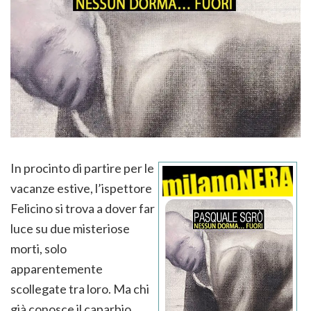
In procinto di partire per le
vacanze estive, l’ispettore
Felicino si trova a dover far
luce su due misteriose
morti, solo
apparentemente
scollegate tra loro. Ma chi
già conosce il caparbio