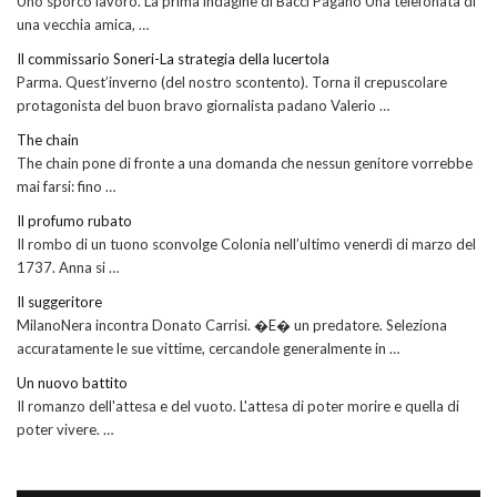
Uno sporco lavoro. La prima indagine di Bacci Pagano Una telefonata di
una vecchia amica, …
Il commissario Soneri-La strategia della lucertola
Parma. Quest’inverno (del nostro scontento). Torna il crepuscolare
protagonista del buon bravo giornalista padano Valerio …
The chain
The chain pone di fronte a una domanda che nessun genitore vorrebbe
mai farsi: fino …
Il profumo rubato
Il rombo di un tuono sconvolge Colonia nell’ultimo venerdì di marzo del
1737. Anna si …
Il suggeritore
MilanoNera incontra Donato Carrisi. �E� un predatore. Seleziona
accuratamente le sue vittime, cercandole generalmente in …
Un nuovo battito
Il romanzo dell'attesa e del vuoto. L'attesa di poter morire e quella di
poter vivere. …