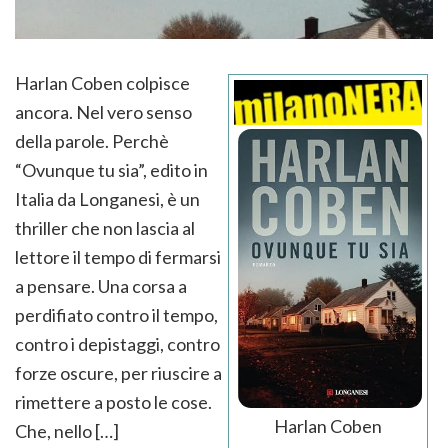
Harlan Coben colpisce
ancora. Nel vero senso
della parole. Perchè
“Ovunque tu sia”, edito in
Italia da Longanesi, è un
thriller che non lascia al
lettore il tempo di fermarsi
a pensare. Una corsa a
perdifiato contro il tempo,
contro i depistaggi, contro
forze oscure, per riuscire a
rimettere a posto le cose.
Harlan Coben
Che, nello […]