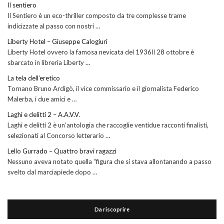
Il sentiero
Il Sentiero è un eco-thriller composto da tre complesse trame
indicizzate al passo con nostri …
Liberty Hotel – Giuseppe Calogiuri
Liberty Hotel ovvero la famosa nevicata del 1936Il 28 ottobre è
sbarcato in libreria Liberty …
La tela dell’eretico
Tornano Bruno Ardigò, il vice commissario e il giornalista Federico
Malerba, i due amici e …
Laghi e delitti 2 – A.A.V.V.
Laghi e delitti 2 è un’antologia che raccoglie ventidue racconti finalisti,
selezionati al Concorso letterario …
Lello Gurrado – Quattro bravi ragazzi
Nessuno aveva notato quella “figura che si stava allontanando a passo
svelto dal marciapiede dopo …
Da riscoprire