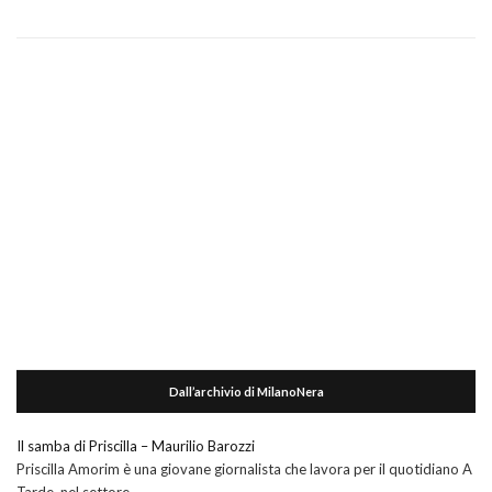
Dall’archivio di MilanoNera
Il samba di Priscilla – Maurilio Barozzi
Priscilla Amorim è una giovane giornalista che lavora per il quotidiano A
Tarde, nel settore …