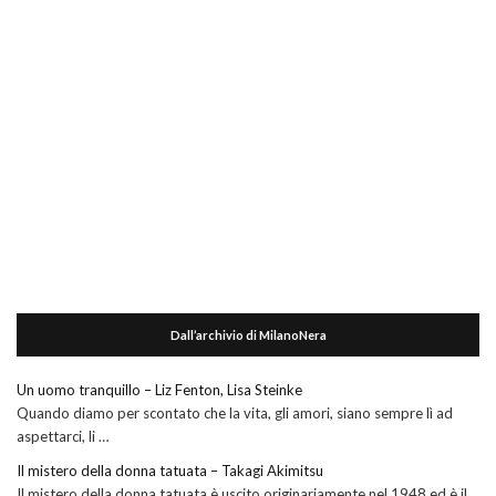
Dall’archivio di MilanoNera
Un uomo tranquillo – Liz Fenton, Lisa Steinke
Quando diamo per scontato che la vita, gli amori, siano sempre lì ad
aspettarci, li …
Il mistero della donna tatuata – Takagi Akimitsu
Il mistero della donna tatuata è uscito originariamente nel 1948 ed è il