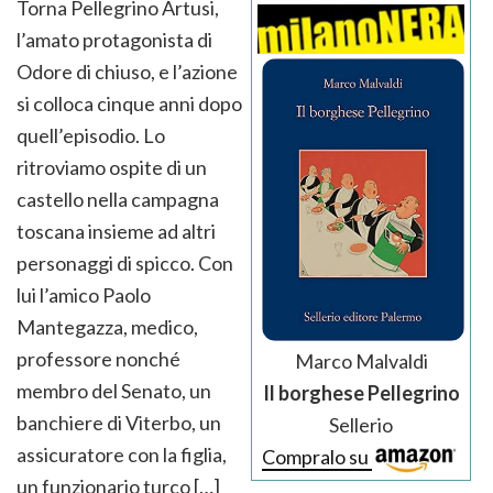
Torna Pellegrino Artusi,
l’amato protagonista di
Odore di chiuso, e l’azione
si colloca cinque anni dopo
quell’episodio. Lo
ritroviamo ospite di un
castello nella campagna
toscana insieme ad altri
personaggi di spicco. Con
lui l’amico Paolo
Mantegazza, medico,
professore nonché
Marco Malvaldi
membro del Senato, un
Il borghese Pellegrino
banchiere di Viterbo, un
Sellerio
assicuratore con la figlia,
Compralo su
un funzionario turco […]