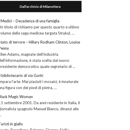
Dall’archivio di MilanoNera
I Medici – Decadenza di una famiglia
Un titolo di richiamo per questo quarto e ultimo
volume della saga medicea targata Strukul, …
Stato di terrore – Hillary Rodham Clinton, Louise
Penny
Ellen Adams, magnate dell’industria
dell’informazione, è stata scelta dal nuovo
presidente democratico quale segretario di …
Il bibliotecario di via Gorki
Impara l’arte. Mai piaciuti i mosaici, è innaturale
una figura con dei pixel di pietra, …
Black Magic Woman
11 settembre 2001. Da anni residente in Italia, il
giornalista spagnolo Manuel Blanco, dinanzi alle
…
Turisti in giallo