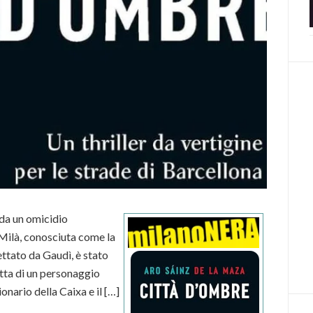
 da un omicidio
 Milà, conosciuta come la
ettato da Gaudì, è stato
tta di un personaggio
onario della Caixa e il […]