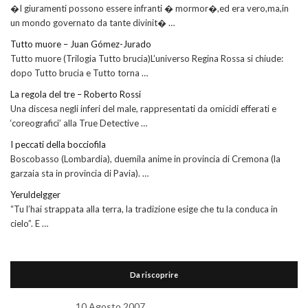
�I giuramenti possono essere infranti � mormor�,ed era vero,ma,in
un mondo governato da tante divinit� …
Tutto muore – Juan Gómez-Jurado
Tutto muore (Trilogia Tutto brucia)L’universo Regina Rossa si chiude:
dopo Tutto brucia e Tutto torna …
La regola del tre – Roberto Rossi
Una discesa negli inferi del male, rappresentati da omicidi efferati e
‘coreografici’ alla True Detective …
I peccati della bocciofila
Boscobasso (Lombardia), duemila anime in provincia di Cremona (la
garzaia sta in provincia di Pavia). …
Yeruldelgger
“Tu l’hai strappata alla terra, la tradizione esige che tu la conduca in
cielo”. E …
Da riscoprire
10 Agosto 2007