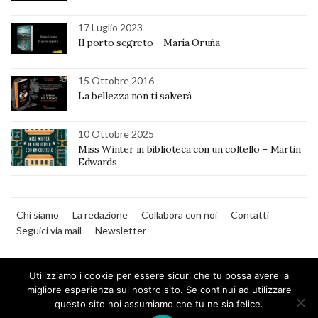
17 Luglio 2023
Il porto segreto – María Oruña
15 Ottobre 2016
La bellezza non ti salverà
10 Ottobre 2025
Miss Winter in biblioteca con un coltello – Martin
Edwards
Chi siamo
La redazione
Collabora con noi
Contatti
Seguici via mail
Newsletter
Utilizziamo i cookie per essere sicuri che tu possa avere la
migliore esperienza sul nostro sito. Se continui ad utilizzare
questo sito noi assumiamo che tu ne sia felice.
MilanoNera