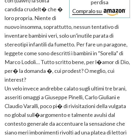
con (uawn) la solita
perdisa
candida crudelt� che �
Compralo su
loro propria. Niente di
nuovo insomma, soprattutto, nessun tentativo di
inventare bambini veri, solo un’inutile parata di
stereotipi infantili da fumetto. Per fare un paragone,
leggete come sono descritti i bambini in “Sorella” di
Marco Lodoli… Tutto scritto bene, per l�amor di Dio,
per� la domanda �, cui prodest? O meglio, cui
interest?
Un velo invece andrebbe calato sugli ultimi tre brani,
asseriti omaggi a Giuseppe Pinelli, Carlo Giuliani e
Claudio Varalli, poco pi� di rivisitazioni della vulgata
no global sull�argomento e talmente avulsi dal
contesto generale da accentuare la sensazione che
siano meri imbonimenti rivolti ad una platea di lettori