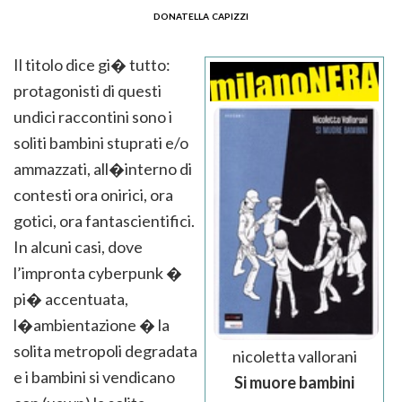
donatella capizzi
Il titolo dice gi� tutto:
protagonisti di questi
undici raccontini sono i
soliti bambini stuprati e/o
ammazzati, all�interno di
contesti ora onirici, ora
gotici, ora fantascientifici.
In alcuni casi, dove
l’impronta cyberpunk �
pi� accentuata,
l�ambientazione � la
solita metropoli degradata
nicoletta vallorani
e i bambini si vendicano
Si muore bambini