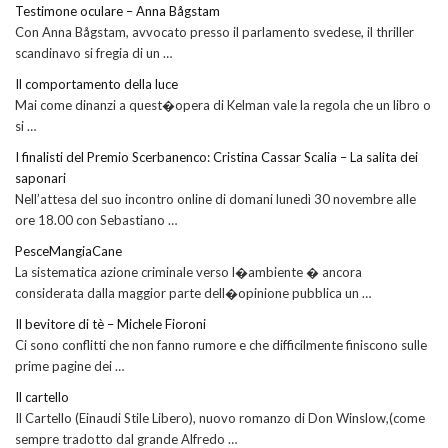
Testimone oculare – Anna Bågstam
Con Anna Bågstam, avvocato presso il parlamento svedese, il thriller
scandinavo si fregia di un …
Il comportamento della luce
Mai come dinanzi a quest�opera di Kelman vale la regola che un libro o
si …
I finalisti del Premio Scerbanenco: Cristina Cassar Scalia – La salita dei
saponari
Nell’attesa del suo incontro online di domani lunedì 30 novembre alle
ore 18.00 con Sebastiano …
PesceMangiaCane
La sistematica azione criminale verso l�ambiente � ancora
considerata dalla maggior parte dell�opinione pubblica un …
Il bevitore di tè – Michele Fioroni
Ci sono conflitti che non fanno rumore e che difficilmente finiscono sulle
prime pagine dei …
Il cartello
Il Cartello (Einaudi Stile Libero), nuovo romanzo di Don Winslow,(come
sempre tradotto dal grande Alfredo …