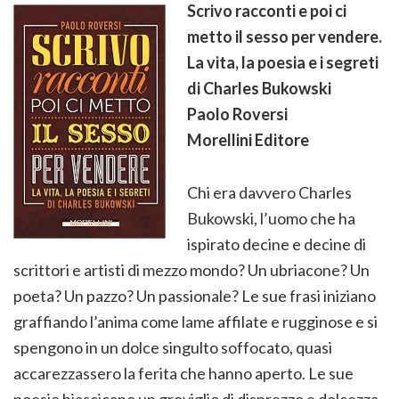
Scrivo racconti e poi ci
metto il sesso per vendere.
La vita, la poesia e i segreti
di Charles Bukowski
Paolo Roversi
Morellini Editore
Chi era davvero Charles
Bukowski, l’uomo che ha
ispirato decine e decine di
scrittori e artisti di mezzo mondo? Un ubriacone? Un
poeta? Un pazzo? Un passionale? Le sue frasi iniziano
graffiando l’anima come lame affilate e rugginose e si
spengono in un dolce singulto soffocato, quasi
accarezzassero la ferita che hanno aperto. Le sue
poesie biascicano un groviglio di disprezzo e dolcezza.