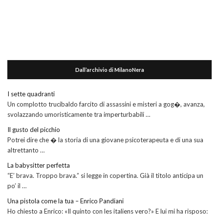
Dall’archivio di MilanoNera
I sette quadranti
Un complotto trucibaldo farcito di assassini e misteri a gog�, avanza,
svolazzando umoristicamente tra imperturbabili …
Il gusto del picchio
Potrei dire che � la storia di una giovane psicoterapeuta e di una sua
altrettanto …
La babysitter perfetta
“E’ brava. Troppo brava.” si legge in copertina. Già il titolo anticipa un
po’ il …
Una pistola come la tua – Enrico Pandiani
Ho chiesto a Enrico: «Il quinto con les italiens vero?» E lui mi ha risposo: