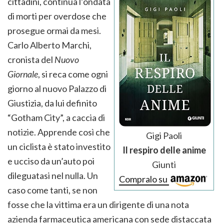
cittadini, continua l’ondata
di morti per overdose che
prosegue ormai da mesi.
Carlo Alberto Marchi,
cronista del
Nuovo
Giornale
, si reca come ogni
giorno al nuovo Palazzo di
Giustizia, da lui definito
“Gotham City”, a caccia di
notizie. Apprende così che
Gigi Paoli
un ciclista è stato investito
Il respiro delle anime
e ucciso da un’auto poi
Giunti
dileguatasi nel nulla. Un
Compralo su
caso come tanti, se non
fosse che la vittima era un dirigente di una nota
azienda farmaceutica americana con sede distaccata