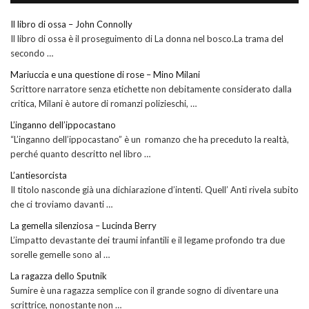
Il libro di ossa – John Connolly
Il libro di ossa è il proseguimento di La donna nel bosco.La trama del
secondo …
Mariuccia e una questione di rose – Mino Milani
Scrittore narratore senza etichette non debitamente considerato dalla
critica, Milani è autore di romanzi polizieschi, …
L’inganno dell’ippocastano
“L’inganno dell’ippocastano” è un romanzo che ha preceduto la realtà,
perché quanto descritto nel libro …
L’antiesorcista
Il titolo nasconde già una dichiarazione d’intenti. Quell’ Anti rivela subito
che ci troviamo davanti …
La gemella silenziosa – Lucinda Berry
L’impatto devastante dei traumi infantili e il legame profondo tra due
sorelle gemelle sono al …
La ragazza dello Sputnik
Sumire è una ragazza semplice con il grande sogno di diventare una
scrittrice, nonostante non …