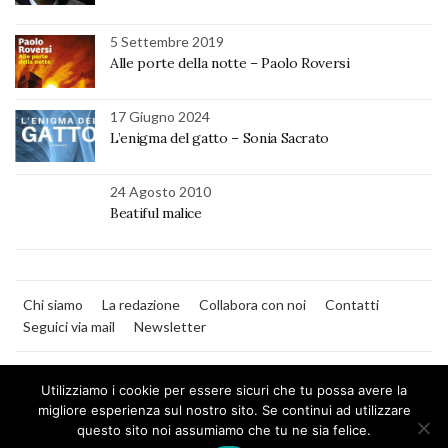
5 Settembre 2019
Alle porte della notte – Paolo Roversi
17 Giugno 2024
L’enigma del gatto – Sonia Sacrato
24 Agosto 2010
Beatiful malice
Chi siamo
La redazione
Collabora con noi
Contatti
Seguici via mail
Newsletter
Utilizziamo i cookie per essere sicuri che tu possa avere la
migliore esperienza sul nostro sito. Se continui ad utilizzare
questo sito noi assumiamo che tu ne sia felice.