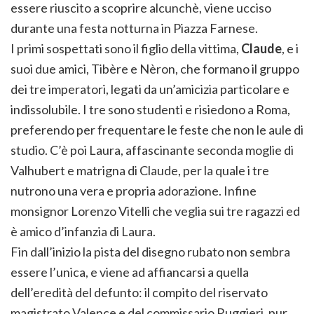
essere riuscito a scoprire alcunchè, viene ucciso
durante una festa notturna in Piazza Farnese.
I primi sospettati sono il figlio della vittima,
Claude
, e i
suoi due amici, Tibère e Nèron, che formano il gruppo
dei tre imperatori, legati da un’amicizia particolare e
indissolubile. I tre sono studenti e risiedono a Roma,
preferendo per frequentare le feste che non le aule di
studio. C’è poi Laura, affascinante seconda moglie di
Valhubert e matrigna di Claude, per la quale i tre
nutrono una vera e propria adorazione. Infine
monsignor Lorenzo Vitelli che veglia sui tre ragazzi ed
è amico d’infanzia di Laura.
Fin dall’inizio la pista del disegno rubato non sembra
essere l’unica, e viene ad affiancarsi a quella
dell’eredità del defunto: il compito del riservato
magistrato Valence e del commissario Ruggieri, pur