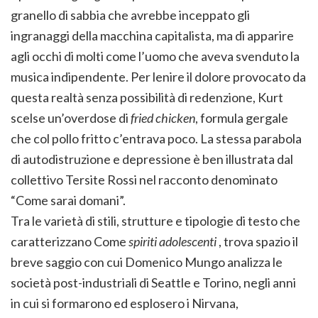
granello di sabbia che avrebbe inceppato gli
ingranaggi della macchina capitalista, ma di apparire
agli occhi di molti come l’uomo che aveva svenduto la
musica indipendente. Per lenire il dolore provocato da
questa realtà senza possibilità di redenzione, Kurt
scelse un’overdose di
fried chicken
, formula gergale
che col pollo fritto c’entrava poco. La stessa parabola
di autodistruzione e depressione è ben illustrata dal
collettivo Tersite Rossi nel racconto denominato
“Come sarai domani”.
Tra le varietà di stili, strutture e tipologie di testo che
caratterizzano Come
spiriti adolescenti
, trova spazio il
breve saggio con cui Domenico Mungo analizza le
società post-industriali di Seattle e Torino, negli anni
in cui si formarono ed esplosero i Nirvana,