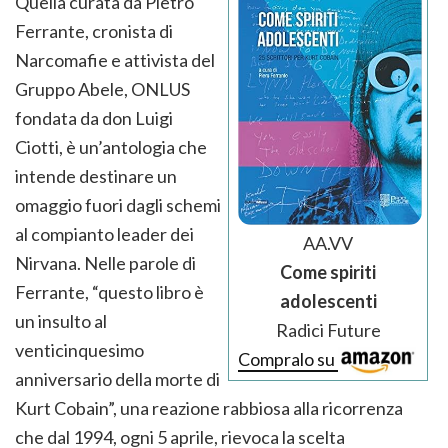
Quella curata da Pietro
Ferrante, cronista di
Narcomafie e attivista del
Gruppo Abele, ONLUS
fondata da don Luigi
Ciotti, è un’antologia che
intende destinare un
omaggio fuori dagli schemi
al compianto leader dei
AA.VV
Nirvana. Nelle parole di
Come spiriti
Ferrante, “questo libro è
adolescenti
un insulto al
Radici Future
venticinquesimo
Compralo su
anniversario della morte di
Kurt Cobain”, una reazione rabbiosa alla ricorrenza
che dal 1994, ogni 5 aprile, rievoca la scelta