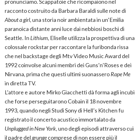
pronunciamo. Scappatoie che ricompaiono nel
racconto costruito da Barbara Baraldi sulle note di
About a girl
, una storia noir ambientata in un’Emilia
paranoica distante anni luce dai nebbiosi boschi di
Seattle. In
Lithium
, Eliselle utilizza la prospettiva di una
colossale rockstar per raccontare la furibonda rissa
che nel backstage degli Mtv Video Music Award del
1992 coinvolse alcuni membri dei Guns’n’Roses e dei
Nirvana, prima che questi ultimi suonassero
Rape Me
in diretta TV.
L’attore e autore Mirko Giacchetti dà forma agli incubi
che forse perseguitarono Cobain il 18 novembre
1993, quando negli Studi Sony di Hell’s Kitchen fu
registrato il concerto acustico immortalato da
Unplugged in New York
, uno degli episodi attraverso cui
il padre del
grunge
comprese di non essere più il