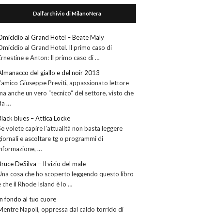
Dall’archivio di MilanoNera
Omicidio al Grand Hotel – Beate Maly
Omicidio al Grand Hotel. Il primo caso di
Ernestine e Anton: Il primo caso di …
Almanacco del giallo e del noir 2013
L’amico Giuseppe Previti, appassionato lettore
ma anche un vero “tecnico” del settore, visto che
da …
Black blues – Attica Locke
Se volete capire l’attualità non basta leggere
giornali e ascoltare tg o programmi di
informazione, …
Bruce DeSilva – Il vizio del male
Una cosa che ho scoperto leggendo questo libro
è che il Rhode Island è lo …
In fondo al tuo cuore
Mentre Napoli, oppressa dal caldo torrido di