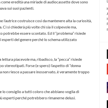
ia come eredità una miriade di audiocassette dove sono
uava sui suoi pazienti.
 l’autrice costruisce così da mantenere alta la curiosità,
 Ci si chiederà più volte chi sia il colpevole ma,
sto potrebbe essere scontato. Ed il “problema” risiede
li esperti del genere perché lo schema utilizzato
ettura piacevole ma, ribadisco, la “pecca” risiede
o stereotipati. Forse (e spero) l’aspetto di “donna
ma non riesce a passare inosservato, è veramente troppo
lo consiglio a tutti coloro che abbiano voglia di
più esperti perché potrebbero rimanerne delusi.