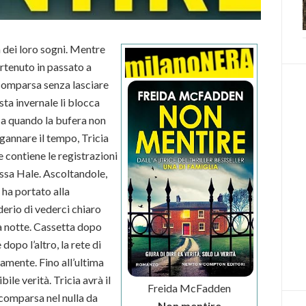
a dei loro sogni. Mentre
rtenuto in passato a
comparsa senza lasciare
sta invernale li blocca
o a quando la bufera non
ngannare il tempo, Tricia
 contiene le registrazioni
essa Hale. Ascoltandole,
 ha portato alla
derio di vederci chiaro
da notte. Cassetta dopo
opo l’altro, la rete di
amente. Fino all’ultima
bile verità. Tricia avrà il
Freida McFadden
comparsa nel nulla da
Non mentire