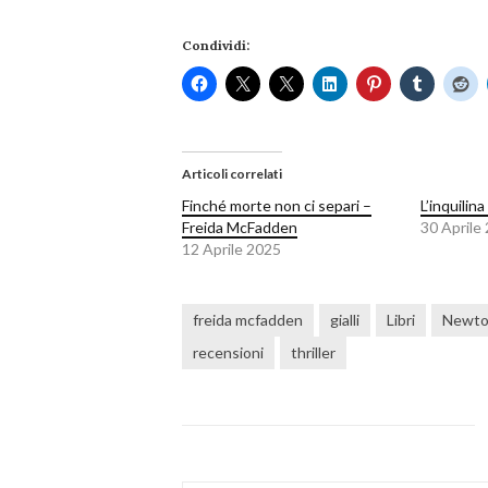
Condividi:
Articoli correlati
Finché morte non ci separi –
L’inquili
Freida McFadden
30 Aprile
12 Aprile 2025
freida mcfadden
gialli
Libri
Newto
recensioni
thriller