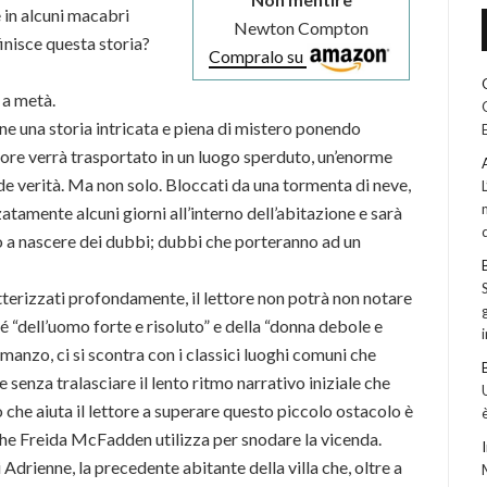
e in alcuni macabri
Newton Compton
finisce questa storia?
Compralo su
o a metà.
pone una storia intricata e piena di mistero ponendo
ettore verrà trasportato in un luogo sperduto, un’enorme
e verità. Ma non solo. Bloccati da una tormenta di neve,
tamente alcuni giorni all’interno dell’abitazione e sarà
o a nascere dei dubbi; dubbi che porteranno ad un
terizzati profondamente, il lettore non potrà non notare
é “dell’uomo forte e risoluto” e della “donna debole e
romanzo, ci si scontra con i classici luoghi comuni che
e senza tralasciare il lento ritmo narrativo iniziale che
 che aiuta il lettore a superare questo piccolo ostacolo è
che Freida McFadden utilizza per snodare la vicenda.
drienne, la precedente abitante della villa che, oltre a