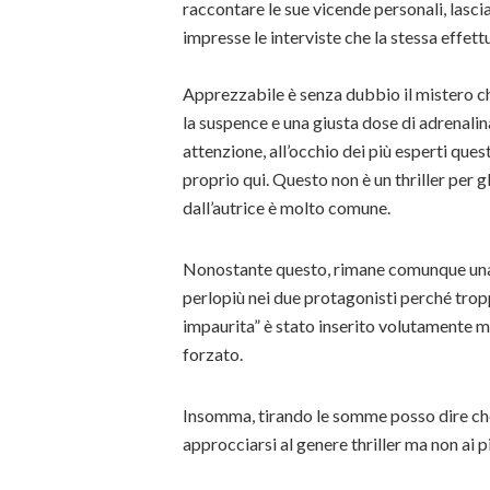
raccontare le sue vicende personali, lasc
impresse le interviste che la stessa effett
Apprezzabile è senza dubbio il mistero che
la suspence e una giusta dose di adrenalina.
attenzione, all’occhio dei più esperti que
proprio qui. Questo non è un thriller per g
dall’autrice è molto comune.
Nonostante questo, rimane comunque una l
perlopiù nei due protagonisti perché tropp
impaurita” è stato inserito volutamente 
forzato.
Insomma, tirando le somme posso dire che 
approcciarsi al genere thriller ma non ai 