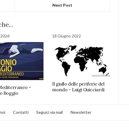
Next Post
he...
o 2026
18 Giugno 2022
Il giallo delle periferie del
editerraneo –
mondo – Luigi Guicciardi
o Boggio
noi
Contatti
Seguici via mail
Newsletter