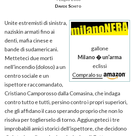
Davide Schito
Unite estremisti di sinistra,
naziskin armati fino ai
denti, mafia cinese e
gallone
bande di sudamericani.
Milano � un’arma
Metteteci due morti
eclissi
nell’incendio (doloso) a un
Compralo su
centro sociale e un
ispettore raccomandato,
Cristiano Camporosso dalla Comasina, che indaga
contro tutto e tutti, persino contro i propri superiori,
che gli affidano il caso sperando proprio che non lo
risolva per toglierselo di torno. Aggiungeteci i tre
improbabili amici storici dell’ispettore, che decidono