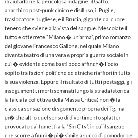
di aiutarlo nella pericolosa indagine: il Gatto,
anarchico post-punk cinico e disilluso, il Pugile,
traslocatore pugliese, e il Brucia, gigante dal cuore
tenero che sviene alla vista del sangue. Mescolate il
tutto e otterrete “Milano � un’arma”, primo romanzo
del giovane Francesco Gallone, nel quale Milano
diventa teatro di una vera e propria guerra sociale in
cui � evidente come basti poco affinch� l’odio
sopito tra fazioni politiche ed etniche riaffiori in tutta
la sua violenza. Eppure il risultato di tutti i pestaggi, gli
inseguimenti, i morti seminati lungo la strada (storica
la falciata collettiva della Massa Critica) non � la
classica sensazione di sgomento propria dei Tg, ma
pi� che altro quel senso di divertimento splatter
provocato dai fumetti alla “Sin City”, in cui il sangue
che scorre a fiumi � pi� simile a succo di pomodoro e