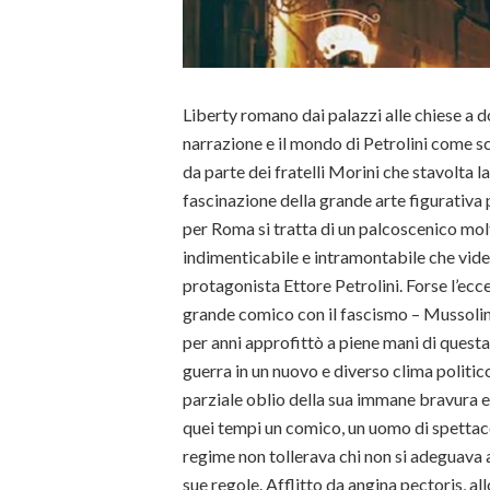
Liberty romano dai palazzi alle chiese a 
narrazione e il mondo di Petrolini come s
da parte dei fratelli Morini che stavolta l
fascinazione della grande arte figurativa 
per Roma si tratta di un palcoscenico mol
indimenticabile e intramontabile che vi
protagonista Ettore Petrolini. Forse l’ecc
grande comico con il fascismo – Mussolini e
per anni approfittò a piene mani di quest
guerra in un nuovo e diverso clima politic
parziale oblio della sua immane bravura
quei tempi un comico, un uomo di spettaco
regime non tollerava chi non si adeguava
sue regole. Afflitto da angina pectoris, al