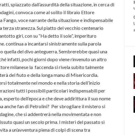
ti, spiazzato dall’assurdità della situazione, in cerca di
dagini, convoca come al solito il libraio Ettore
a Fango, voce narrante della situazione e indispensabile
a terza stranezza. Sul piatto del vecchio centenario
totto giri, con su “Ha detto il sole”, imperituro
ne. continua a incantarsi sinistramente sulla parola
prio quella del divo anteguerra. Sembrerebbe quasi una
é infatti, pochi giorni dopo viene rinvenuto un altro
ttore milanese la faccenda si rivela subito talmente
terà del fiuto e della longa manu di Misericordia.
si totalmente nel mondo e nella storia dell’inizio
ioni tutti i possibili particolari indispensabili per
ia, esperto dell’epoca e che deve addirittura il suo nome
a anche fan di Petrolini? Per sbrogliare il mistero si
agine, che si addentrerà nella movimentata e non
issuto quasi un secolo prima. I misteri del passato si
ita a un’avventura piena di colpi di scena tra