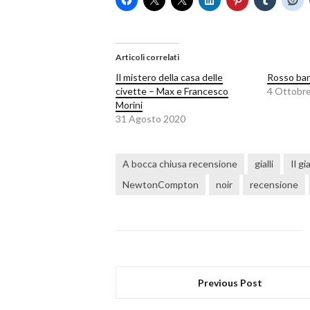
Articoli correlati
Il mistero della casa delle
Rosso ba
civette – Max e Francesco
4 Ottobr
Morini
31 Agosto 2020
A bocca chiusa recensione
gialli
Il gi
NewtonCompton
noir
recensione
Previous Post