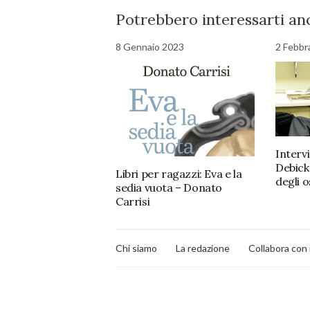
Potrebbero interessarti anc
8 Gennaio 2023
2 Febbr
Intervi
Debick
Libri per ragazzi: Eva e la
degli o
sedia vuota – Donato
Carrisi
Chi siamo
La redazione
Collabora con 