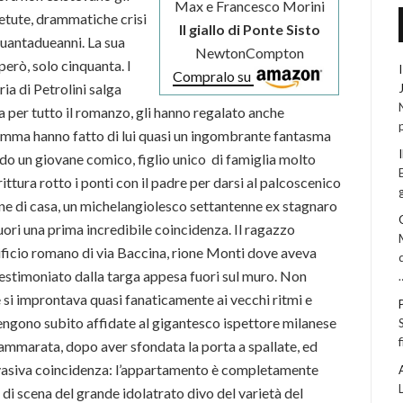
Max e Francesco Morini
petute, drammatiche crisi
Il giallo di Ponte Sisto
uantadueanni. La sua
NewtonCompton
però, solo cinquanta. I
Compralo su
ria di Petrolini salga
a per tutto il romanzo, gli hanno regalato anche
somma hanno fatto di lui quasi un ingombrante fantasma
do un giovane comico, figlio unico di famiglia molto
tura rotto i ponti con il padre per darsi al palcoscenico
e di casa, un michelangiolesco settantenne ex stagnaro
fuori una prima incredibile coincidenza. Il ragazzo
ificio romano di via Baccina, rione Monti dove aveva
testimoniato dalla targa appesa fuori sul muro. Non
e si improntava quasi fanaticamente ai vecchi ritmi e
 vengono subito affidate al gigantesco ispettore milanese
ammarata, dopo aver sfondata la porta a spallate, ed
nvasiva coincidenza: l’appartamento è completamente
di scena del grande idolatrato divo del varietà del