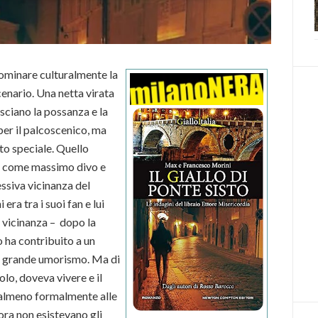
dominare culturalmente la
cenario. Una netta virata
asciano la possanza e la
per il palcoscenico, ma
to speciale. Quello
de come massimo divo e
essiva vicinanza del
ra tra i suoi fan e lui
a vicinanza – dopo la
o ha contribuito a un
 e grande umorismo. Ma di
lo, doveva vivere e il
 almeno formalmente alle
lora non esistevano gli