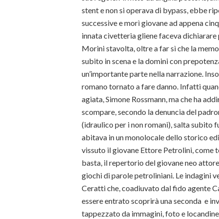
stent e non si operava di bypass, ebbe ri
successive e morì giovane ad appena cinq
innata civetteria gliene faceva dichiarare 
Morini stavolta, oltre a far sì che la memo
subito in scena e la domini con prepotenz
un’importante parte nella narrazione. In
romano tornato a fare danno. Infatti quan
agiata, Simone Rossmann, ma che ha addirit
scompare, secondo la denuncia del padron
(idraulico per i non romani), salta subito 
abitava in un monolocale dello storico ed
vissuto il giovane Ettore Petrolini, come 
basta, il repertorio del giovane neo attor
giochi di parole petroliniani. Le indagini
Ceratti che, coadiuvato dal fido agente C
essere entrato scoprirà una seconda e i
tappezzato da immagini, foto e locandine 