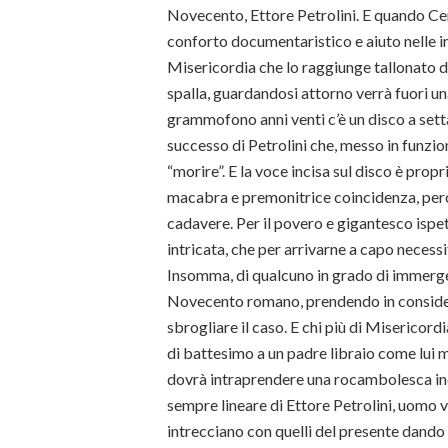
Novecento, Ettore Petrolini. E quando Cerat
conforto documentaristico e aiuto nelle in
Misericordia che lo raggiunge tallonato d
spalla, guardandosi attorno verrà fuori un
grammofono anni venti c’è un disco a settan
successo di Petrolini che, messo in funzio
“morire”. E la voce incisa sul disco è pro
macabra e premonitrice coincidenza, perch
cadavere. Per il povero e gigantesco ispe
intricata, che per arrivarne a capo necessi
Insomma, di qualcuno in grado di immerger
Novecento romano, prendendo in consideraz
sbrogliare il caso. E chi più di Misericord
di battesimo a un padre libraio come lui m
dovrà intraprendere una rocambolesca ind
sempre lineare di Ettore Petrolini, uomo v
intrecciano con quelli del presente dando v