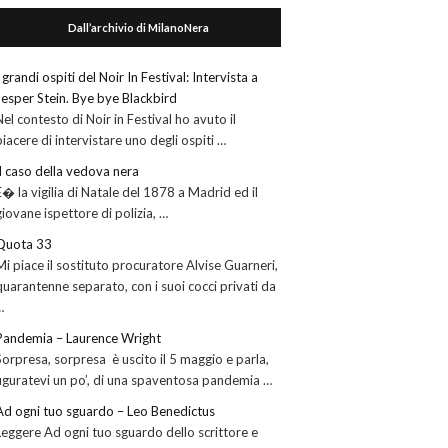
Dall’archivio di MilanoNera
I grandi ospiti del Noir In Festival: Intervista a
Jesper Stein. Bye bye Blackbird
Nel contesto di Noir in Festival ho avuto il
piacere di intervistare uno degli ospiti …
Il caso della vedova nera
E� la vigilia di Natale del 1878 a Madrid ed il
giovane ispettore di polizia, …
Quota 33
Mi piace il sostituto procuratore Alvise Guarneri,
quarantenne separato, con i suoi cocci privati da
…
Pandemia – Laurence Wright
Sorpresa, sorpresa è uscito il 5 maggio e parla,
figuratevi un po’, di una spaventosa pandemia …
Ad ogni tuo sguardo – Leo Benedictus
Leggere Ad ogni tuo sguardo dello scrittore e