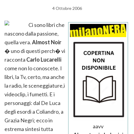
4 Ottobre 2006
Ci sono libri che
nascono dalla passione,
quella vera.
Almost Noir
� uno di questi perch� vi
racconta
Carlo Lucarelli
come non lo conoscete. I
libri, la Tv, certo, ma anche
la radio, le sceneggiature,i
videoclip, i fumetti. E i
personaggi: dal De Luca
degli esordi a Coliandro, a
Grazia Negri; ecco in
aavv
estrema sintesi tutta