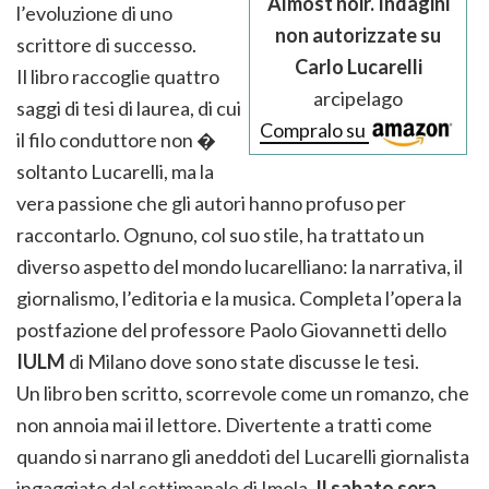
Almost noir. Indagini
l’evoluzione di uno
non autorizzate su
scrittore di successo.
Carlo Lucarelli
Il libro raccoglie quattro
arcipelago
saggi di tesi di laurea, di cui
Compralo su
il filo conduttore non �
soltanto Lucarelli, ma la
vera passione che gli autori hanno profuso per
raccontarlo. Ognuno, col suo stile, ha trattato un
diverso aspetto del mondo lucarelliano: la narrativa, il
giornalismo, l’editoria e la musica. Completa l’opera la
postfazione del professore Paolo Giovannetti dello
IULM
di Milano dove sono state discusse le tesi.
Un libro ben scritto, scorrevole come un romanzo, che
non annoia mai il lettore. Divertente a tratti come
quando si narrano gli aneddoti del Lucarelli giornalista
ingaggiato dal settimanale di Imola,
Il sabato sera
,