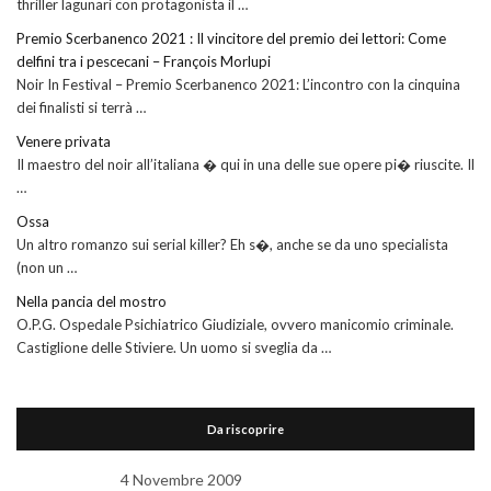
thriller lagunari con protagonista il …
Premio Scerbanenco 2021 : Il vincitore del premio dei lettori: Come
delfini tra i pescecani – François Morlupi
Noir In Festival – Premio Scerbanenco 2021: L’incontro con la cinquina
dei finalisti si terrà …
Venere privata
Il maestro del noir all’italiana � qui in una delle sue opere pi� riuscite. Il
…
Ossa
Un altro romanzo sui serial killer? Eh s�, anche se da uno specialista
(non un …
Nella pancia del mostro
O.P.G. Ospedale Psichiatrico Giudiziale, ovvero manicomio criminale.
Castiglione delle Stiviere. Un uomo si sveglia da …
Da riscoprire
4 Novembre 2009