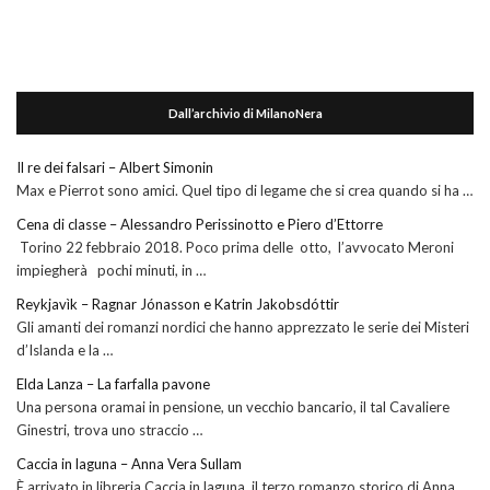
Dall’archivio di MilanoNera
Il re dei falsari – Albert Simonin
Max e Pierrot sono amici. Quel tipo di legame che si crea quando si ha …
Cena di classe – Alessandro Perissinotto e Piero d’Ettorre
Torino 22 febbraio 2018. Poco prima delle otto, l’avvocato Meroni
impiegherà pochi minuti, in …
Reykjavìk – Ragnar Jónasson e Katrin Jakobsdóttir
Gli amanti dei romanzi nordici che hanno apprezzato le serie dei Misteri
d’Islanda e la …
Elda Lanza – La farfalla pavone
Una persona oramai in pensione, un vecchio bancario, il tal Cavaliere
Ginestri, trova uno straccio …
Caccia in laguna – Anna Vera Sullam
È arrivato in libreria Caccia in laguna, il terzo romanzo storico di Anna