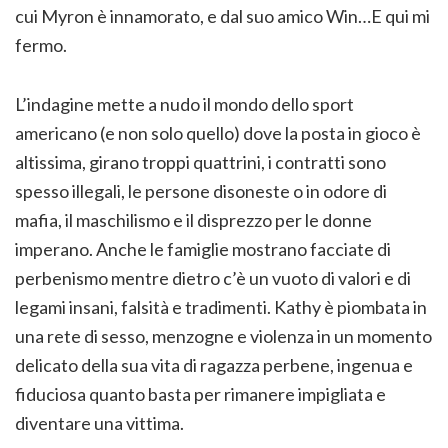
cui Myron è innamorato, e dal suo amico Win…E qui mi
fermo.
L’indagine mette a nudo il mondo dello sport
americano (e non solo quello) dove la posta in gioco è
altissima, girano troppi quattrini, i contratti sono
spesso illegali, le persone disoneste o in odore di
mafia, il maschilismo e il disprezzo per le donne
imperano. Anche le famiglie mostrano facciate di
perbenismo mentre dietro c’è un vuoto di valori e di
legami insani, falsità e tradimenti. Kathy è piombata in
una rete di sesso, menzogne e violenza in un momento
delicato della sua vita di ragazza perbene, ingenua e
fiduciosa quanto basta per rimanere impigliata e
diventare una vittima.