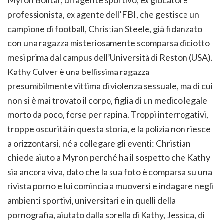
Myron Bolitar, un agente sportivo, ex giocatore
professionista, ex agente dell’FBI, che gestisce un
campione di football, Christian Steele, già fidanzato
con una ragazza misteriosamente scomparsa diciotto
mesi prima dal campus dell’Università di Reston (USA).
Kathy Culver è una bellissima ragazza
presumibilmente vittima di violenza sessuale, ma di cui
non si è mai trovato il corpo, figlia di un medico legale
morto da poco, forse per rapina. Troppi interrogativi,
troppe oscurità in questa storia, e la polizia non riesce
a orizzontarsi, né a collegare gli eventi: Christian
chiede aiuto a Myron perché ha il sospetto che Kathy
sia ancora viva, dato che la sua foto è comparsa su una
rivista porno e lui comincia a muoversi e indagare negli
ambienti sportivi, universitari e in quelli della
pornografia, aiutato dalla sorella di Kathy, Jessica, di