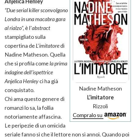
Anjelica Henley
“Due serial killer sconvolgono
Londra in una macabra gara
al rialzo”,
è l’
abstract
stampigliato sulla
copertina de
L’imitatore
di
Nadine Matheson. Quella
che si profila come
la prima
indagine dell’ispettrice
Anjelica Henley
ci ha già
Nadine Matheson
conquistato.
L’imitatore
Chi ama questo genere di
Rizzoli
romanzi lo sa, la follia
Compralo su
notoriamente affascina.
Le peripezie di un omicida
seriale fanno sì che il lettore non si annoi. Quando poi