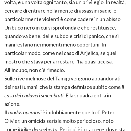
volta, e una volta ogni tanto, sia un privilegio. In realtà,
cercare di entrare nella mente di assassini sadici e
particolarmente violenti è come cadere in un abisso.
Un buco nero in cui si sprofonda e che restituisce,
quando va bene, delle subdole crisi di panico, che si
manifestano nei momenti meno opportuni. In
particolar modo, come nel caso di Anjelica, se quel
mostro che stava per arrestare l’ha quasi uccisa.
All’incubo, non c’è rimedio.
Sulle rive melmose del Tamigi vengono abbandonati
dei resti umani, che la stampa definisce subito come
il
caso dei cadaveri smembrati.
E la squadra entra in
azione.
Il
modus operandi
è indubbiamente quello di Peter
Olivier, un omicida seriale molto pericoloso, noto
come
il killer del seghetto.
Però lui è in carcere, dove sta