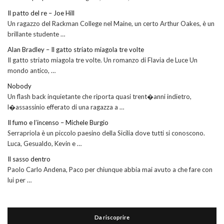
Il patto del re – Joe Hill
Un ragazzo del Rackman College nel Maine, un certo Arthur Oakes, è un
brillante studente …
Alan Bradley – Il gatto striato miagola tre volte
Il gatto striato miagola tre volte. Un romanzo di Flavia de Luce Un
mondo antico, …
Nobody
Un flash back inquietante che riporta quasi trent�anni indietro,
l�assassinio efferato di una ragazza a …
Il fumo e l’incenso – Michele Burgio
Serrapriola è un piccolo paesino della Sicilia dove tutti si conoscono.
Luca, Gesualdo, Kevin e …
Il sasso dentro
Paolo Carlo Andena, Paco per chiunque abbia mai avuto a che fare con
lui per …
Da riscoprire