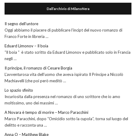
Dall’archivio di MilanoNera
Il segno dell’untore
Oggi abbiamo il piacere di pubblicare l’incipt del nuovo romanzo di
Franco Forte in libreria …
Eduard Limonov – Il boia
“Il boia “ è stato scritto da Eduard Limonov e pubblicato solo in Francia
negli …
Il principe, il romanzo di Cesare Borgia
L’avventurosa vita dell’uomo che aveva ispirato Il Principe a Niccolò
Machiavelli (che poi però meditò …
Lo spazio sfinito
Incuriosita dalla presenza nel romanzo di uno scrittore che io amo
moltissimo, uno dei massimi …
A Novara è tempo di morire – Marco Paracchini
Marco Paracchini, dopo “Omicidio sotto la cupola“, torna sul luogo del
delitto e racconta una …
Anna O – Matthew Blake