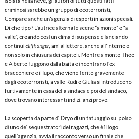
isolata nella neve, gli autori di tutti questi fatti
criminosi sarebbe un gruppo di ecoterroristi,
Compare anche un’agenzia di esperti in azioni speciali.
Di che tipo? L’autrice alterna le scene “a monte” e “a
valle”, creando così un clima di suspense e lanciando
continui
cliffhanger
, ami al lettore, anche all’interno e
non solo in chiusura dei capitoli. Mentre a monte Theo
e Alberto fuggono dalla baita e incontrano l’ex
bracconiere e il lupo, che viene ferito gravemente
dagli ecoterroristi, a valle Rudi e Giulia si introducono
furtivamente in casa della sindaca e poi del sindaco,
dove trovano interessanti indizi, anzi prove.
La scoperta da parte di Dryo di un tatuaggio sul polso
di uno dei sequestratori dei ragazzi, che è il logo
quell’agenzia, avvia il racconto verso un finale che