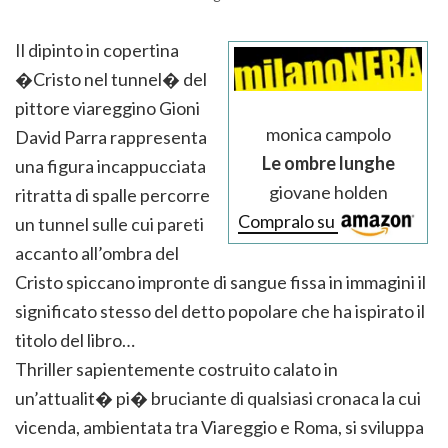
Il dipinto in copertina
�Cristo nel tunnel� del
pittore viareggino Gioni
monica campolo
David Parra rappresenta
Le ombre lunghe
una figura incappucciata
giovane holden
ritratta di spalle percorre
Compralo su
un tunnel sulle cui pareti
accanto all’ombra del
Cristo spiccano impronte di sangue fissa in immagini il
significato stesso del detto popolare che ha ispirato il
titolo del libro…
Thriller sapientemente costruito calato in
un’attualit� pi� bruciante di qualsiasi cronaca la cui
vicenda, ambientata tra Viareggio e Roma, si sviluppa