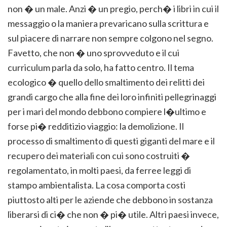
non � un male. Anzi � un pregio, perch� i libri in cui il
messaggio o la maniera prevaricano sulla scrittura e
sul piacere di narrare non sempre colgono nel segno.
Favetto, che non � uno sprovveduto e il cui
curriculum parla da solo, ha fatto centro. Il tema
ecologico � quello dello smaltimento dei relitti dei
grandi cargo che alla fine dei loro infiniti pellegrinaggi
per i mari del mondo debbono compiere l�ultimo e
forse pi� redditizio viaggio: la demolizione. Il
processo di smaltimento di questi giganti del mare e il
recupero dei materiali con cui sono costruiti �
regolamentato, in molti paesi, da ferree leggi di
stampo ambientalista. La cosa comporta costi
piuttosto alti per le aziende che debbono in sostanza
liberarsi di ci� che non � pi� utile. Altri paesi invece,