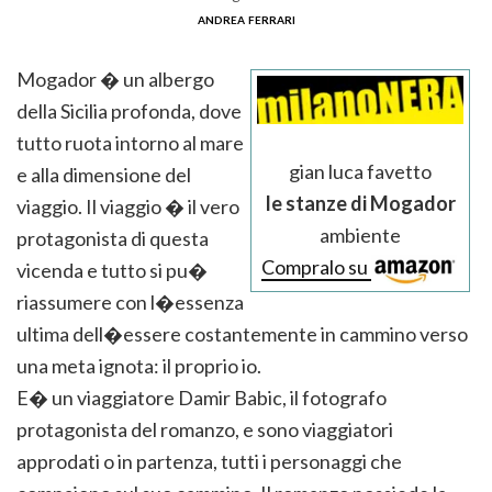
andrea ferrari
Mogador � un albergo
della Sicilia profonda, dove
tutto ruota intorno al mare
gian luca favetto
e alla dimensione del
le stanze di Mogador
viaggio. Il viaggio � il vero
ambiente
protagonista di questa
Compralo su
vicenda e tutto si pu�
riassumere con l�essenza
ultima dell�essere costantemente in cammino verso
una meta ignota: il proprio io.
E� un viaggiatore Damir Babic, il fotografo
protagonista del romanzo, e sono viaggiatori
approdati o in partenza, tutti i personaggi che