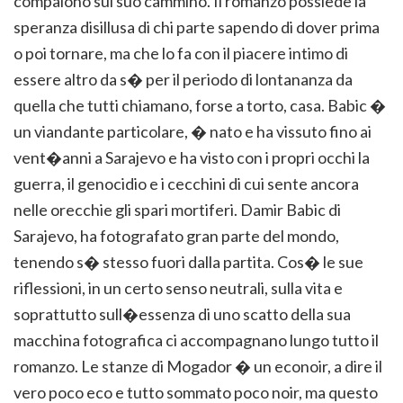
compaiono sul suo cammino. Il romanzo possiede la
speranza disillusa di chi parte sapendo di dover prima
o poi tornare, ma che lo fa con il piacere intimo di
essere altro da s� per il periodo di lontananza da
quella che tutti chiamano, forse a torto, casa. Babic �
un viandante particolare, � nato e ha vissuto fino ai
vent�anni a Sarajevo e ha visto con i propri occhi la
guerra, il genocidio e i cecchini di cui sente ancora
nelle orecchie gli spari mortiferi. Damir Babic di
Sarajevo, ha fotografato gran parte del mondo,
tenendo s� stesso fuori dalla partita. Cos� le sue
riflessioni, in un certo senso neutrali, sulla vita e
soprattutto sull�essenza di uno scatto della sua
macchina fotografica ci accompagnano lungo tutto il
romanzo. Le stanze di Mogador � un econoir, a dire il
vero poco eco e tutto sommato poco noir, ma questo