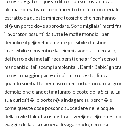
come spiegato in questo libro, non sottostanno ad
alcuna normativa e sono fiorenti i traffici di materiale
estratto da queste miniere tossiche che non hanno
pi� un porto dove approdare. Sono migliaia i morti fra
i lavoratori assunti da tutte le mafie mondiali per
demolire il pi� velocemente possibile i bestioni
inservibili e consentire la reimmissione sul mercato,
del ferro e dei metalli recuperati che arricchiscono i
mandanti di tali scempi ambientali. Damir Babic ignora
come la maggior parte di noi tutto questo, fino a
quando si imbatte per caso o per fortuna in un cargo in
demolizione clandestina lungo le coste della Sicilia. La
sua curiosit� lo porter� a indagare su perch� e
come queste cose possano succedere nelle acque
della civile Italia. La risposta arriver� nell�ennesimo
viaggio della sua carriera di vagabondo, con una