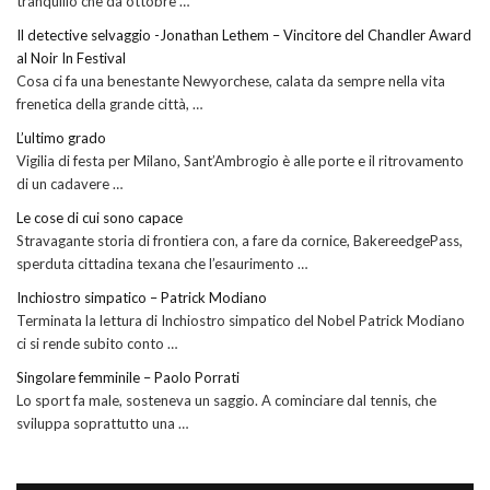
tranquillo che da ottobre …
Il detective selvaggio -Jonathan Lethem – Vincitore del Chandler Award
al Noir In Festival
Cosa ci fa una benestante Newyorchese, calata da sempre nella vita
frenetica della grande città, …
L’ultimo grado
Vigilia di festa per Milano, Sant’Ambrogio è alle porte e il ritrovamento
di un cadavere …
Le cose di cui sono capace
Stravagante storia di frontiera con, a fare da cornice, BakereedgePass,
sperduta cittadina texana che l’esaurimento …
Inchiostro simpatico – Patrick Modiano
Terminata la lettura di Inchiostro simpatico del Nobel Patrick Modiano
ci si rende subito conto …
Singolare femminile – Paolo Porrati
Lo sport fa male, sosteneva un saggio. A cominciare dal tennis, che
sviluppa soprattutto una …