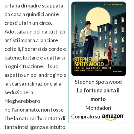
orfana di madre scappata
da casa a quindici anni e
cresciuta in un circo.
Adottata un po’ da tutti gli
artisti impara a lanciare
coltelli, liberarsi da corde e
catene, lottare e adattarsi
a ogni situazione. Il suo
aspetto un po’ androgino e
Stephen Spotswood
la scarsa inclinazione alla
La fortuna aiuta il
seduzione la
morto
rilegherebbero
Mondadori
nell’anonimato, non fosse
Compralo su
che la natura l’ha dotata di
tanta intelligenza e intuito