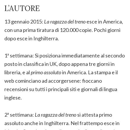
L’AUTORE
13 gennaio 2015:
La ragazza del treno
esce in America,
con una prima tiratura di 120.000 copie. Pochi giorni
dopo esce in Inghilterra.
1ª settimana: Si posiziona immediatamente al secondo
posto in classifica in UK, dopo appena tre giorni in
libreria, e al
primo assoluto
in America. La stampa e il
web cominciano ad accorgersene: fioccano
recensioni su tutti i principali siti e giornali di lingua
inglese.
2ª settimana:
La ragazza del treno
si attesta primo
assoluto anche in Inghilterra. Nel frattempo esce in