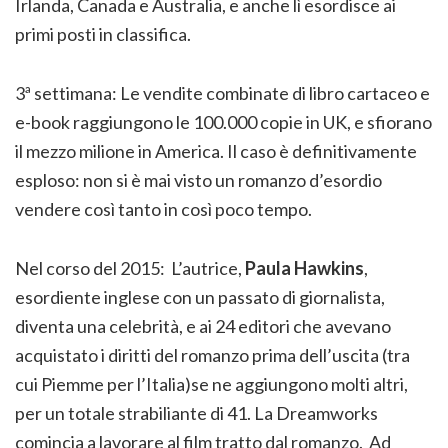
Irlanda, Canada e Australia, e anche lì esordisce ai
primi posti in classifica.
3ª settimana: Le vendite combinate di libro cartaceo e
e-book raggiungono le 100.000 copie in UK, e sfiorano
il mezzo milione in America. Il caso è definitivamente
esploso: non si è mai visto un romanzo d’esordio
vendere così tanto in così poco tempo.
Nel corso del 2015: L’autrice,
Paula Hawkins
,
esordiente inglese con un passato di giornalista,
diventa una celebrità, e ai 24 editori che avevano
acquistato i diritti del romanzo prima dell’uscita (tra
cui Piemme per l’Italia)se ne aggiungono molti altri,
per un totale strabiliante di 41. La Dreamworks
comincia a lavorare al film tratto dal romanzo. Ad