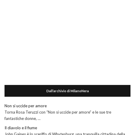
Dall’archivio di MilanoNera
Non si uccide per amore
Torna Rosa Teruzzi con “Non si uccide per amore” e le sue tre
fantastiche donne, …
Il diavolo e il fiume
John Gaines è lo sceriffo di Whytesburg, una tranquilla cittadina della