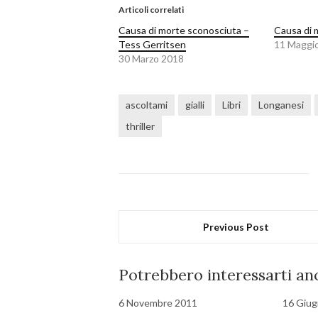
Articoli correlati
Causa di morte sconosciuta –
Causa di 
Tess Gerritsen
11 Maggi
30 Marzo 2018
ascoltami
gialli
Libri
Longanesi
thriller
Previous Post
Potrebbero interessarti anc
6 Novembre 2011
16 Giu