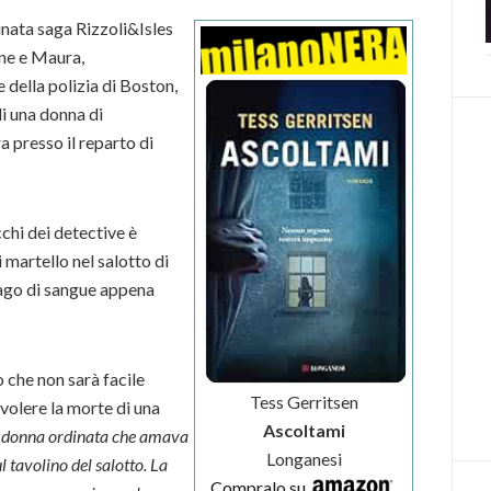
unata saga Rizzoli&Isles
ane e Maura,
 della polizia di Boston,
i una donna di
a presso il reparto di
cchi dei detective è
 martello nel salotto di
 lago di sangue appena
 che non sarà facile
Tess Gerritsen
a volere la morte di una
Ascoltami
 donna ordinata che amava
Longanesi
l tavolino del salotto. La
Compralo su