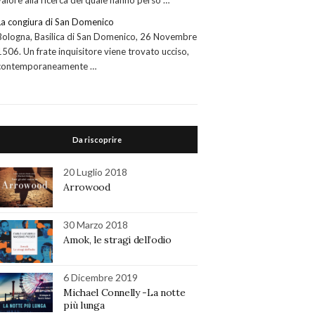
valore alla ricerca del quale hanno perso …
La congiura di San Domenico
Bologna, Basilica di San Domenico, 26 Novembre
1506. Un frate inquisitore viene trovato ucciso,
contemporaneamente …
Da riscoprire
20 Luglio 2018
Arrowood
30 Marzo 2018
Amok, le stragi dell’odio
6 Dicembre 2019
Michael Connelly -La notte
più lunga