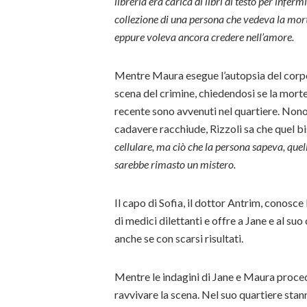
libreria era carica di libri di testo per infer
collezione di una persona che vedeva la mort
eppure voleva ancora credere nell’amore.
Mentre Maura esegue l’autopsia del corpo, J
scena del crimine, chiedendosi se la morte 
recente sono avvenuti nel quartiere. Nonost
cadavere racchiude, Rizzoli sa che quel bi
cellulare, ma ciò che la persona sapeva, quel
sarebbe rimasto un mistero.
Il capo di Sofia, il dottor Antrim, conos
di medici dilettanti e offre a Jane e al suo
anche se con scarsi risultati.
Mentre le indagini di Jane e Maura proced
ravvivare la scena. Nel suo quartiere sta