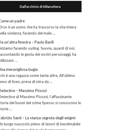
Dall’archivio di MilanoNera
Come un padre
Orso è un uomo che ha trascorso la vita intera
nella violenza, facendo del male …
Da un’altra finestra – Paolo Barili
Iniziamo facendo outing. Suvvia, quanti di noi,
raccontando le gesta dei nostri personaggi, ha
utilizzato …
Una meravigliosa bugia
Erin è una ragazza come tante altre. All’ultimo
anno di liceo, presa di mira da …
Detective – Massimo Picozzi
Detective di Massimo Picozzi, l’affascinante
storia dei buoni del crime Spesso si conoscono le
storie …
Fabrizio Santi – La stanza segreta degli enigmi
Un luogo nascosto pieno di tesori di inestimabile