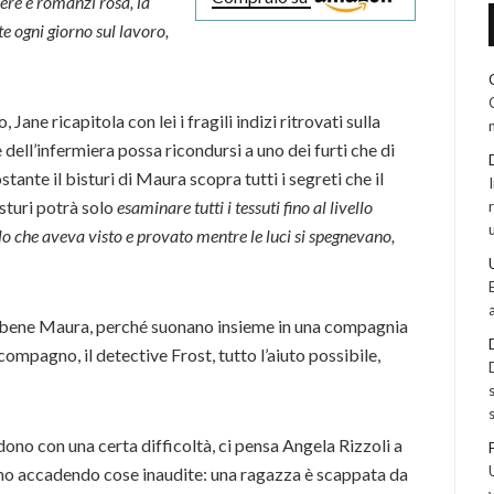
miere e romanzi rosa, la
e ogni giorno sul lavoro,
ane ricapitola con lei i fragili indizi ritrovati sulla
dell’infermiera possa ricondursi a uno dei furti che di
ante il bisturi di Maura scopra tutti i segreti che il
sturi potrà solo
esaminare tutti i tessuti fino al livello
lo che aveva visto e provato mentre le luci si spegnevano,
ce bene Maura, perché suonano insieme in una compagnia
 compagno, il detective Frost, tutto l’aiuto possibile,
ono con una certa difficoltà, ci pensa Angela Rizzoli a
nno accadendo cose inaudite: una ragazza è scappata da