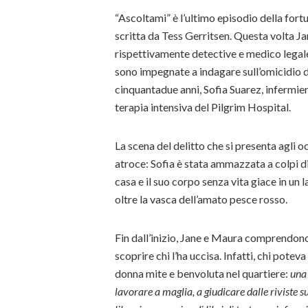
“Ascoltami” è l’ultimo episodio della fort
scritta da Tess Gerritsen. Questa volta J
rispettivamente detective e medico legale
sono impegnate a indagare sull’omicidio d
cinquantadue anni, Sofia Suarez, infermier
terapia intensiva del Pilgrim Hospital.
La scena del delitto che si presenta agli o
atroce: Sofia è stata ammazzata a colpi di
casa e il suo corpo senza vita giace in un
oltre la vasca dell’amato pesce rosso.
Fin dall’inizio, Jane e Maura comprendono
scoprire chi l’ha uccisa. Infatti, chi potev
donna mite e benvoluta nel quartiere:
una
lavorare a maglia, a giudicare dalle riviste su