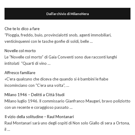
Dall’archivio di MilanoNera
Che te lo dico a fare
“Pioggia, freddo, buio, provincialotti snob, agenti immobiliari,
venticinquenni con le tasche gonfie di soldi, belle …
Novelle col morto
Le “Novelle col morto” di Gaia Conventi sono due racconti lunghi
intitolati “Quarti di vino …
Affresco familiare
«C’era qualcuno che diceva che quando si è bambini le fiabe
incominciano con “C’era una volta”, …
Milano 1946 – Delitti a Città Studi
Milano luglio 1946. Il commissario Gianfranco Maugeri, bravo poliziotto
con un recente e coraggioso passato …
Il vizio della solitudine – Raul Montanari
Raul Montanari sarà uno degli ospiti di Non solo Giallo di sera a Ortona,
il …