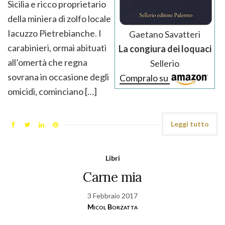
Sicilia e ricco proprietario
della miniera di zolfo locale
Iacuzzo Pietrebianche. I
Gaetano Savatteri
carabinieri, ormai abituati
La congiura dei loquaci
all’omertà che regna
Sellerio
sovrana in occasione degli
Compralo su
omicidi, cominciano […]
Leggi tutto
Libri
Carne mia
3 Febbraio 2017
Micol Borzatta