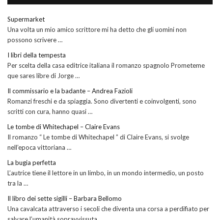
Supermarket
Una volta un mio amico scrittore mi ha detto che gli uomini non
possono scrivere …
I libri della tempesta
Per scelta della casa editrice italiana il romanzo spagnolo Prometeme
que sares libre di Jorge …
Il commissario e la badante – Andrea Fazioli
Romanzi freschi e da spiaggia. Sono divertenti e coinvolgenti, sono
scritti con cura, hanno quasi …
Le tombe di Whitechapel – Claire Evans
Il romanzo “ Le tombe di Whitechapel ” di Claire Evans, si svolge
nell’epoca vittoriana …
La bugia perfetta
L’autrice tiene il lettore in un limbo, in un mondo intermedio, un posto
tra la …
Il libro dei sette sigilli – Barbara Bellomo
Una cavalcata attraverso i secoli che diventa una corsa a perdifiato per
salvare l’umanità sopravvissuta …