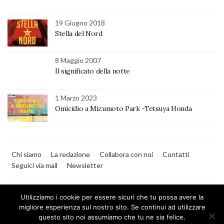
19 Giugno 2018
Stella del Nord
8 Maggio 2007
Il significato della notte
1 Marzo 2023
Omicidio a Mizumoto Park -Tetsuya Honda
Chi siamo
La redazione
Collabora con noi
Contatti
Seguici via mail
Newsletter
Utilizziamo i cookie per essere sicuri che tu possa avere la
migliore esperienza sul nostro sito. Se continui ad utilizzare
questo sito noi assumiamo che tu ne sia felice.