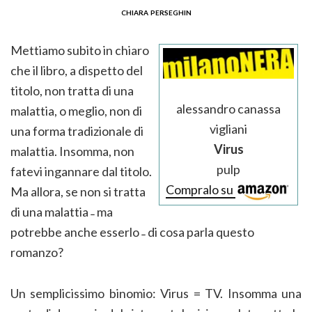
chiara perseghin
Mettiamo subito in chiaro
che il libro, a dispetto del
titolo, non tratta di una
alessandro canassa
malattia, o meglio, non di
vigliani
una forma tradizionale di
Virus
malattia. Insomma, non
pulp
fatevi ingannare dal titolo.
Compralo su
Ma allora, se non si tratta
di una malattia ˗ ma
potrebbe anche esserlo ˗ di cosa parla questo
romanzo?
Un semplicissimo binomio: Virus = TV. Insomma una