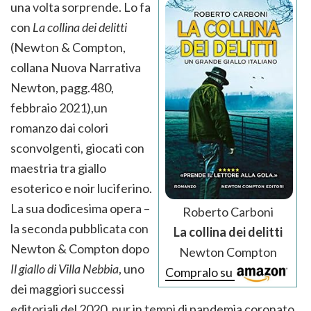
una volta sorprende. Lo fa
con
La collina dei delitti
(Newton & Compton,
collana Nuova Narrativa
Newton, pagg.480,
febbraio 2021),un
romanzo dai colori
sconvolgenti, giocati con
maestria tra giallo
esoterico e noir luciferino.
La sua dodicesima opera –
Roberto Carboni
la seconda pubblicata con
La collina dei delitti
Newton & Compton dopo
Newton Compton
Il giallo di Villa Nebbia
, uno
Compralo su
dei maggiori successi
editoriali del 2020, pur in tempi di pandemia coronato