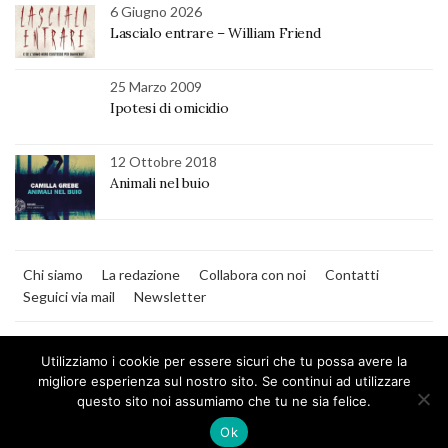
6 Giugno 2026
Lascialo entrare – William Friend
25 Marzo 2009
Ipotesi di omicidio
12 Ottobre 2018
Animali nel buio
Chi siamo
La redazione
Collabora con noi
Contatti
Seguici via mail
Newsletter
Utilizziamo i cookie per essere sicuri che tu possa avere la
migliore esperienza sul nostro sito. Se continui ad utilizzare
questo sito noi assumiamo che tu ne sia felice.
MilanoNera
Ok