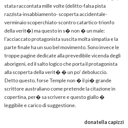
stata raccontata mille volte (delitto-falsa pista
razzista-insabbiamento- scoperta accidentale-
verminaio scoperchiato-scontro catartico-trionfo
della verit�) ma questo in s� non � un male:
l’acciaccato protagonista suscita molta simpatia e la
parte finale ha un suo bel movimento. Sono invece le
troppe pagine dedicate alla prevedibile vicenda degli
aborigeni, ed il salto logico che porta il protagonista
alla scoperta della verit� � un po’ deboluccio.
Detto questo, forse Temple non � il pi� grande
scrittore australiano come pretende la citazione in
copertina, per� sa scrivere e questo giallo �
leggibile e carico di suggestione.
donatella capizzi