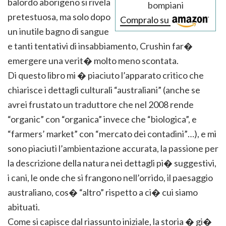
balordo aborigeno si rivela
bompiani
pretestuosa, ma solo dopo
Compralo su
un inutile bagno di sangue
e tanti tentativi di insabbiamento, Crushin far�
emergere una verit� molto meno scontata.
Di questo libro mi � piaciuto l’apparato critico che
chiarisce i dettagli culturali “australiani” (anche se
avrei frustato un traduttore che nel 2008 rende
“organic” con “organica” invece che “biologica”, e
“farmers’ market” con “mercato dei contadini”…), e mi
sono piaciuti l’ambientazione accurata, la passione per
la descrizione della natura nei dettagli pi� suggestivi,
i cani, le onde che si frangono nell’orrido, il paesaggio
australiano, cos� “altro” rispetto a ci� cui siamo
abituati.
Come si capisce dal riassunto iniziale, la storia � gi�