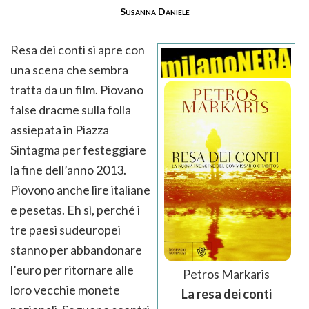
Susanna Daniele
Resa dei conti si apre con
una scena che sembra
tratta da un film. Piovano
false dracme sulla folla
assiepata in Piazza
Sintagma per festeggiare
la fine dell’anno 2013.
Piovono anche lire italiane
e pesetas. Eh sì, perché i
tre paesi sudeuropei
stanno per abbandonare
l’euro per ritornare alle
Petros Markaris
loro vecchie monete
La resa dei conti