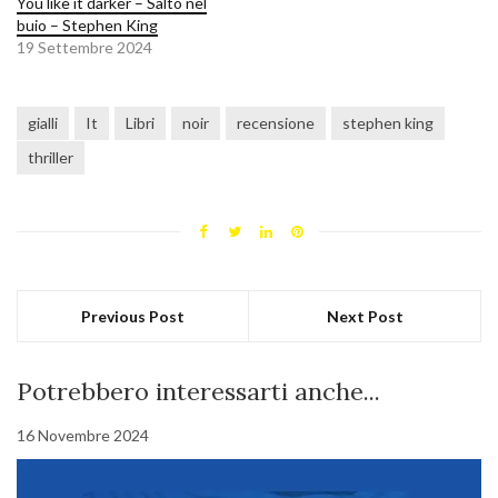
You like it darker – Salto nel
buio – Stephen King
19 Settembre 2024
gialli
It
Libri
noir
recensione
stephen king
thriller
Previous Post
Next Post
Potrebbero interessarti anche...
16 Novembre 2024