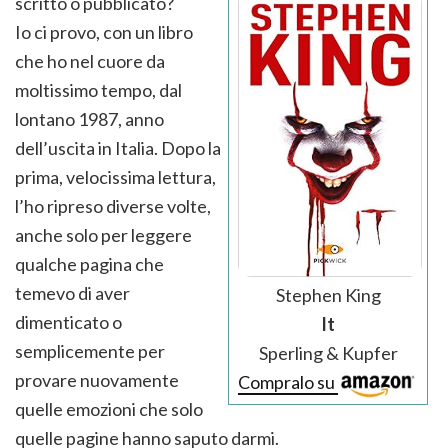
scritto o pubblicato?
Io ci provo, con un libro
che ho nel cuore da
moltissimo tempo, dal
lontano 1987, anno
dell’uscita in Italia. Dopo la
prima, velocissima lettura,
l’ho ripreso diverse volte,
anche solo per leggere
qualche pagina che
temevo di aver
Stephen King
dimenticato o
It
semplicemente per
Sperling & Kupfer
provare nuovamente
Compralo su
quelle emozioni che solo
quelle pagine hanno saputo darmi.