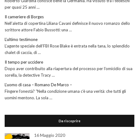
Roberto Giardina conosce bene la Germania. Ha vissuto tra i tedeschi
per quasi 25 anni …
Il cameriere di Borges
Nell’aletta di copertina Liliana Cavani definisce il nuovo romanzo dello
scrittore attore Fabio Bussotti: una …
L’ultimo testimone
L’agente speciale dell’FBI Rose Blake è entrata nella tana, lo splendido
chalet di caccia, di …
Il tempo per uccidere
Dopo aver contribuito alla riapertura del processo per l’omicidio di sua
sorella, la detective Tracy …
L’uomo di casa – Romano De Marco –
Fingere l’onestà? “Nella condizione umana c’è una verità: che tutti gli
uomini mentono. La sola …
Da riscoprire
16 Maggio 2020