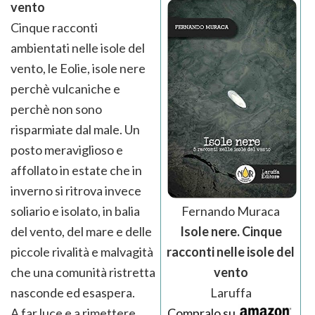
vento
Cinque racconti
ambientati nelle isole del
vento, le Eolie, isole nere
perchè vulcaniche e
perchè non sono
risparmiate dal male. Un
posto meraviglioso e
affollato in estate che in
inverno si ritrova invece
Fernando Muraca
soliario e isolato, in balia
Isole nere. Cinque
del vento, del mare e delle
racconti nelle isole del
piccole rivalità e malvagità
vento
che una comunità ristretta
Laruffa
nasconde ed esaspera.
Compralo su
A far luce e a rimettere