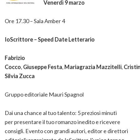
Venerdì 9 marzo
Ore 17.30 – Sala Amber 4
IoScrittore – Speed Date Letterario
Fabrizio
Cocco
,
Giuseppe
Festa
,
Mariagrazia
Mazzitelli
,
Cristi
Silvia
Zucca
Gruppo editoriale Mauri Spagnol
Dai una chance al tuo talento: 5 preziosi minuti
per presentare il tuo romanzo inedito e ricevere
consigli. Evento con grandi autori, editor e direttori
editoriali:organizzato da
IoScrittore
, l’unico torneo