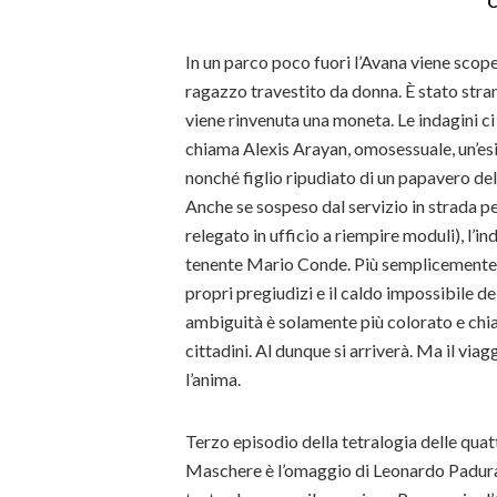
C
In un parco poco fuori l’Avana viene scope
ragazzo travestito da donna. È stato stra
viene rinvenuta una moneta. Le indagini ci 
chiama Alexis Arayan, omosessuale, un’es
nonché figlio ripudiato di un papavero del
Anche se sospeso dal servizio in strada pe
relegato in ufficio a riempire moduli), l’in
tenente Mario Conde. Più semplicemente, 
propri pregiudizi e il caldo impossibile 
ambiguità è solamente più colorato e chias
cittadini. Al dunque si arriverà. Ma il via
l’anima.
Terzo episodio della tetralogia delle quatt
Maschere è l’omaggio di Leonardo Padura F