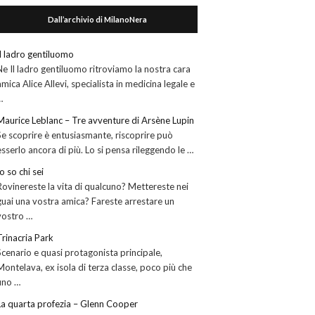
Dall’archivio di MilanoNera
Il ladro gentiluomo
Ne Il ladro gentiluomo ritroviamo la nostra cara
amica Alice Allevi, specialista in medicina legale e
…
Maurice Leblanc – Tre avventure di Arsène Lupin
Se scoprire è entusiasmante, riscoprire può
esserlo ancora di più. Lo si pensa rileggendo le …
Io so chi sei
Rovinereste la vita di qualcuno? Mettereste nei
guai una vostra amica? Fareste arrestare un
vostro …
Trinacria Park
Scenario e quasi protagonista principale,
Montelava, ex isola di terza classe, poco più che
uno …
La quarta profezia – Glenn Cooper