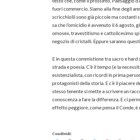
testo che, come il prossimo, Paesaggio d
fuori commercio. Siamo alla fine degli ann
scricchiolii sono già piccole ma costanti 
sa che l’omicidio è avvenuto il 6 agosto,
omosex, travestitismo e cattolicesimo sp
negozio di cristalli. Eppure saranno questi
E in questa commistione tra sacro e hard
strada e poesia. C’è il tempo (e la necessi
esistenzialista, con ricordi in prima pers
protagonisti della storia. E c’è il piacere de
stesso tenente si mette a scrivere un racco
conoscenza a fare la differenza. E ci perme
effetto peggiore, come pensa il Conde, è ch
Condividi: