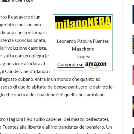
orrado Ori Tanzi
rto il cadavere di un
ngolato e nel suo ano
dicono che la vittima si
istenza sconclusionata,
Leonardo Padura Fuentes
la rivoluzione castrista.
Maschere
r zuffa con un collega (e
Tropea
dagine viene affidata al
Compralo su
il Conde. Che, sfidando i
dell’agosto cubano, entra in un mondo che quanto ad
soso di quello abitato da benpensanti, eroi e patriottici
ggio che porta a destinazione è di quelli che cambiano
ro stagioni (l’episodio cade nel bel mezzo dell’estate),
uentes alla libertà e all’indipendenza del pensiero. Un