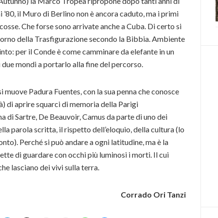
’Autunno) la Marco Tropea ripropone dopo tanti anni di
i ’80, il Muro di Berlino non è ancora caduto, ma i primi
scosse. Che forse sono arrivate anche a Cuba. Di certo si
 giorno della Trasfigurazione secondo la Bibbia. Ambiente
into: per il Conde è come camminare da elefante in un
 due mondi a portarlo alla fine del percorso.
 si muove Padura Fuentes, con la sua penna che conosce
tà) di aprire squarci di memoria della Parigi
ona di Sartre, De Beauvoir, Camus da parte di uno dei
lla parola scritta, il rispetto dell’eloquio, della cultura (lo
nto). Perché si può andare a ogni latitudine, ma è la
tte di guardare con occhi più luminosi i morti. Il cui
e lasciano dei vivi sulla terra.
Corrado Ori Tanzi