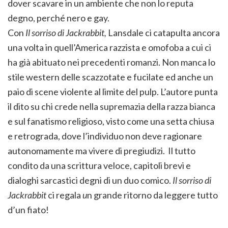
dover scavare in un ambiente che non lo reputa
degno, perché nero e gay.
Con
Il sorriso di Jackrabbit,
Lansdale ci catapulta ancora
una volta in quell’America razzista e omofoba a cui ci
ha già abituato nei precedenti romanzi. Non manca lo
stile western delle scazzotate e fucilate ed anche un
paio di scene violente al limite del pulp. L’autore punta
il dito su chi crede nella supremazia della razza bianca
e sul fanatismo religioso, visto come una setta chiusa
e retrograda, dove l’individuo non deve ragionare
autonomamente ma vivere di pregiudizi. Il tutto
condito da una scrittura veloce, capitoli brevi e
dialoghi sarcastici degni di un duo comico.
Il sorriso di
Jackrabbit
ci regala
u
n grande ritorno da leggere tutto
d’un fiato!