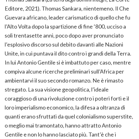
Editore, 2021). Thomas Sankara, nientemeno. Il Che
Guevara africano, leader carismatico di quello che fu
l’Alto Volta dopo la spartizione di fine ‘800, ucciso a
soli trentasette anni, poco dopo aver pronunciato
l’esplosivo discorso sul debito davanti alle Nazioni
Unite, in cui puntava il dito contro i grandi della Terra.
In lui Antonio Gentile si è imbattuto per caso, mentre
compiva alcune ricerche preliminari sull’Africa per
ambientarvi il suo secondo romanzo. Ne è rimasto
stregato. La sua visione geopolitica, l’ideale
coraggioso di una rivoluzione contro i poteri forti e il
loro imperialismo economico, la difesa a oltranza di
quanti erano sfruttati da quel colonialismo superstite,
o meglio mai tramontato, hanno attratto Antonio
Gentile e non lo hanno lasciato più. Tant’è che i