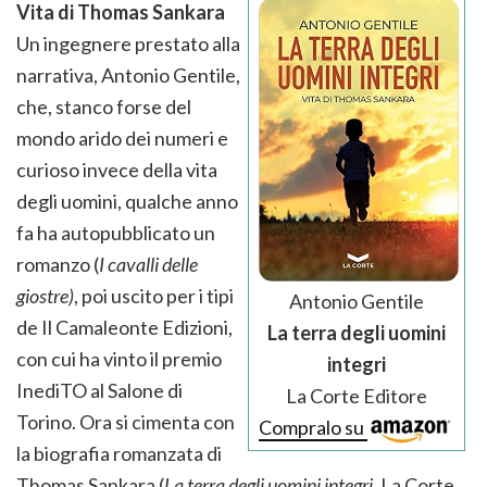
Vita di Thomas Sankara
Un ingegnere prestato alla
narrativa, Antonio Gentile,
che, stanco forse del
mondo arido dei numeri e
curioso invece della vita
degli uomini, qualche anno
fa ha autopubblicato un
romanzo (
I cavalli delle
giostre)
, poi uscito per i tipi
Antonio Gentile
de Il Camaleonte Edizioni,
La terra degli uomini
con cui ha vinto il premio
integri
InediTO al Salone di
La Corte Editore
Torino. Ora si cimenta con
Compralo su
la biografia romanzata di
Thomas Sankara (
La terra degli uomini integri
, La Corte