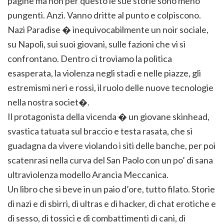
pagine ma non per questo le sue storie sono meno
pungenti. Anzi. Vanno dritte al punto e colpiscono.
Nazi Paradise � inequivocabilmente un noir sociale,
su Napoli, sui suoi giovani, sulle fazioni che vi si
confrontano. Dentro ci troviamo la politica
esasperata, la violenza negli stadi e nelle piazze, gli
estremismi neri e rossi, il ruolo delle nuove tecnologie
nella nostra societ�.
Il protagonista della vicenda � un giovane skinhead,
svastica tatuata sul braccio e testa rasata, che si
guadagna da vivere violando i siti delle banche, per poi
scatenrasi nella curva del San Paolo con un po’ di sana
ultraviolenza modello Arancia Meccanica.
Un libro che si beve in un paio d’ore, tutto filato. Storie
di nazi e di sbirri, di ultras e di hacker, di chat erotiche e
di sesso, di tossici e di combattimenti di cani, di